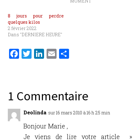
MOMENT"
8 jours pour perdre
quelques kilos
2 février 2022
Dans "DERNIERE HEURE"
F
T
Li
E
P
a
w
n
m
ar
c
it
k
ai
ta
e
te
e
l
g
b
r
dI
er
1 Commentaire
o
n
o
Deolinda
sur 16 mars 2010 à 16 h 25 min
k
Bonjour Marie ,
Je viens de lire votre article »