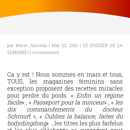
par
Marie Janneau
|
Mar 22, 2010
|
LE DOSSIER DE LA
SEMAINE
|
1 commentaire
Ca y est ! Nous sommes en mars et tous,
TOUS, les magazines féminins sans
exception proposent des recettes miracles
pour perdre du poids. «
Enfin un régime
facile
« , «
Passeport pour la minceur
« , «
les
dix commandements du docteur
Schmur
f », «
Oubliez la balance, faites du
bodydingdong
« …les titres les plus farfelus