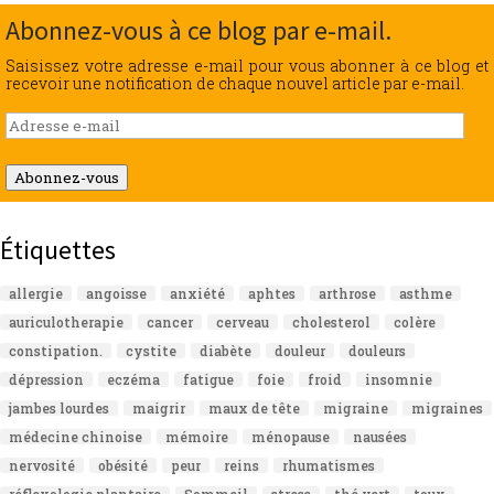
Abonnez-vous à ce blog par e-mail.
Saisissez votre adresse e-mail pour vous abonner à ce blog et
recevoir une notification de chaque nouvel article par e-mail.
Adresse
e-
mail
Abonnez-vous
Étiquettes
allergie
angoisse
anxiété
aphtes
arthrose
asthme
auriculotherapie
cancer
cerveau
cholesterol
colère
constipation.
cystite
diabète
douleur
douleurs
dépression
eczéma
fatigue
foie
froid
insomnie
jambes lourdes
maigrir
maux de tête
migraine
migraines
médecine chinoise
mémoire
ménopause
nausées
nervosité
obésité
peur
reins
rhumatismes