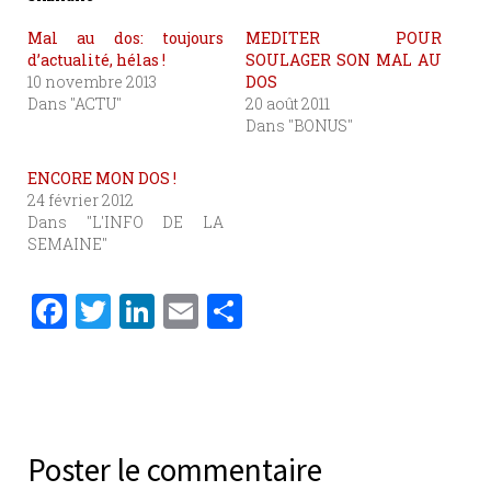
Mal au dos: toujours
MEDITER POUR
d’actualité, hélas !
SOULAGER SON MAL AU
10 novembre 2013
DOS
Dans "ACTU"
20 août 2011
Dans "BONUS"
ENCORE MON DOS !
24 février 2012
Dans "L'INFO DE LA
SEMAINE"
F
T
Li
E
P
a
w
n
m
ar
c
it
k
ai
ta
e
te
e
l
g
b
r
dI
er
Poster le commentaire
o
n