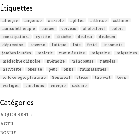
Étiquettes
allergie
angoisse
anxiété
aphtes
arthrose
asthme
auriculotherapie
cancer
cerveau
cholesterol
colère
constipation.
cystite
diabète
douleur
douleurs
dépression
eczéma
fatigue
foie
froid
insomnie
jambes lourdes
maigrir
maux de tête
migraine
migraines
médecine chinoise
mémoire
ménopause
nausées
nervosité
obésité
peur
reins
rhumatismes
réflexologie plantaire
Sommeil
stress
thé vert
toux
vertiges
émotions
énergie
œdème
Catégories
A QUOI SERT ?
ACTU
BONUS