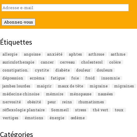
Adresse
e-
mail
Abonnez-vous
Étiquettes
allergie
angoisse
anxiété
aphtes
arthrose
asthme
auriculotherapie
cancer
cerveau
cholesterol
colère
constipation.
cystite
diabète
douleur
douleurs
dépression
eczéma
fatigue
foie
froid
insomnie
jambes lourdes
maigrir
maux de tête
migraine
migraines
médecine chinoise
mémoire
ménopause
nausées
nervosité
obésité
peur
reins
rhumatismes
réflexologie plantaire
Sommeil
stress
thé vert
toux
vertiges
émotions
énergie
œdème
Catégories