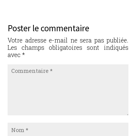
c
it
k
ai
ta
e
te
e
l
g
b
r
dI
er
Poster le commentaire
o
n
o
Votre adresse e-mail ne sera pas publiée.
Les champs obligatoires sont indiqués
k
avec
*