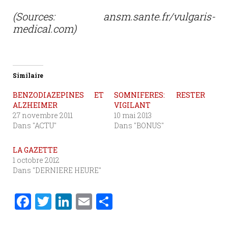
(Sources: ansm.sante.fr/vulgaris-
medical.com)
Similaire
BENZODIAZEPINES ET
SOMNIFERES: RESTER
ALZHEIMER
VIGILANT
27 novembre 2011
10 mai 2013
Dans "ACTU"
Dans "BONUS"
LA GAZETTE
1 octobre 2012
Dans "DERNIERE HEURE"
F
T
Li
E
P
a
w
n
m
ar