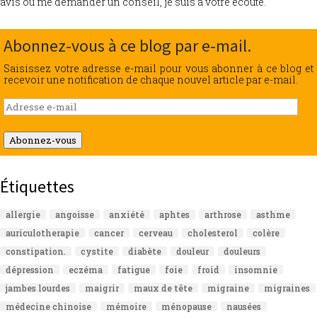
avis ou me demander un conseil, je suis à votre écoute.
Abonnez-vous à ce blog par e-mail.
Saisissez votre adresse e-mail pour vous abonner à ce blog et
recevoir une notification de chaque nouvel article par e-mail.
Adresse
e-
mail
Abonnez-vous
Étiquettes
allergie
angoisse
anxiété
aphtes
arthrose
asthme
auriculotherapie
cancer
cerveau
cholesterol
colère
constipation.
cystite
diabète
douleur
douleurs
dépression
eczéma
fatigue
foie
froid
insomnie
jambes lourdes
maigrir
maux de tête
migraine
migraines
médecine chinoise
mémoire
ménopause
nausées