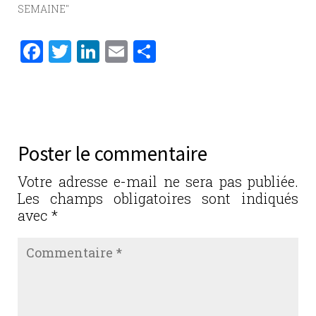
SEMAINE"
F
T
Li
E
P
a
w
n
m
ar
c
it
k
ai
ta
e
te
e
l
g
b
r
dI
er
Poster le commentaire
o
n
o
Votre adresse e-mail ne sera pas publiée.
Les champs obligatoires sont indiqués
k
avec
*