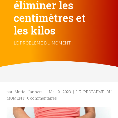
éliminer les
centimètres et
les kilos
LE PROBLEME DU MOMENT
par
Marie Janneau
|
Mai 9, 2023
|
LE PROBLEME DU
MOMENT
|
0 commentaires