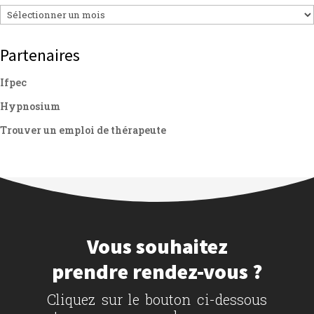
Archives
Partenaires
Ifpec
Hypnosium
Trouver un emploi de thérapeute
Vous souhaitez
prendre rendez-vous ?
Cliquez sur le bouton ci-dessous