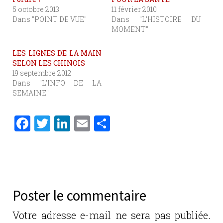
5 octobre 2013
11 février 2010
Dans "POINT DE VUE"
Dans "L'HISTOIRE DU
MOMENT"
LES LIGNES DE LA MAIN
SELON LES CHINOIS
19 septembre 2012
Dans "L'INFO DE LA
SEMAINE"
F
T
Li
E
P
a
w
n
m
ar
c
it
k
ai
ta
e
te
e
l
g
b
r
dI
er
Poster le commentaire
o
n
o
Votre adresse e-mail ne sera pas publiée.