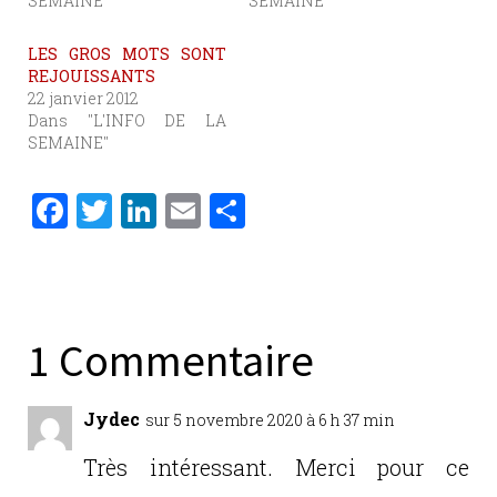
SEMAINE"
SEMAINE"
LES GROS MOTS SONT
REJOUISSANTS
22 janvier 2012
Dans "L'INFO DE LA
SEMAINE"
F
T
Li
E
P
a
w
n
m
ar
c
it
k
ai
ta
e
te
e
l
g
b
r
dI
er
1 Commentaire
o
n
o
Jydec
sur 5 novembre 2020 à 6 h 37 min
k
Très intéressant. Merci pour ce