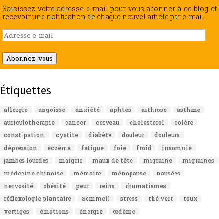
Saisissez votre adresse e-mail pour vous abonner à ce blog et
recevoir une notification de chaque nouvel article par e-mail.
Adresse
e-
mail
Abonnez-vous
Étiquettes
allergie
angoisse
anxiété
aphtes
arthrose
asthme
auriculotherapie
cancer
cerveau
cholesterol
colère
constipation.
cystite
diabète
douleur
douleurs
dépression
eczéma
fatigue
foie
froid
insomnie
jambes lourdes
maigrir
maux de tête
migraine
migraines
médecine chinoise
mémoire
ménopause
nausées
nervosité
obésité
peur
reins
rhumatismes
réflexologie plantaire
Sommeil
stress
thé vert
toux
vertiges
émotions
énergie
œdème