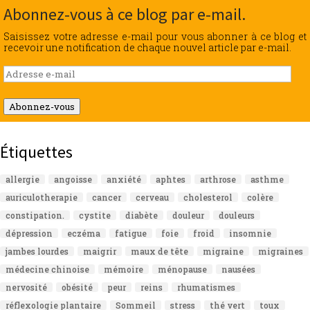
Abonnez-vous à ce blog par e-mail.
Saisissez votre adresse e-mail pour vous abonner à ce blog et
recevoir une notification de chaque nouvel article par e-mail.
Adresse
e-
mail
Abonnez-vous
Étiquettes
allergie
angoisse
anxiété
aphtes
arthrose
asthme
auriculotherapie
cancer
cerveau
cholesterol
colère
constipation.
cystite
diabète
douleur
douleurs
dépression
eczéma
fatigue
foie
froid
insomnie
jambes lourdes
maigrir
maux de tête
migraine
migraines
médecine chinoise
mémoire
ménopause
nausées
nervosité
obésité
peur
reins
rhumatismes
réflexologie plantaire
Sommeil
stress
thé vert
toux