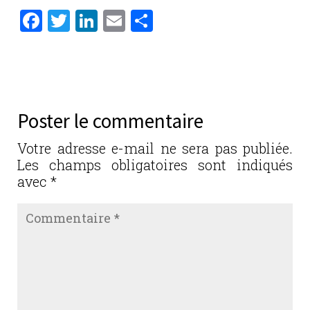
F
T
Li
E
P
a
w
n
m
ar
c
it
k
ai
ta
e
te
e
l
g
b
r
dI
er
Poster le commentaire
o
n
o
Votre adresse e-mail ne sera pas publiée.
Les champs obligatoires sont indiqués
k
avec
*