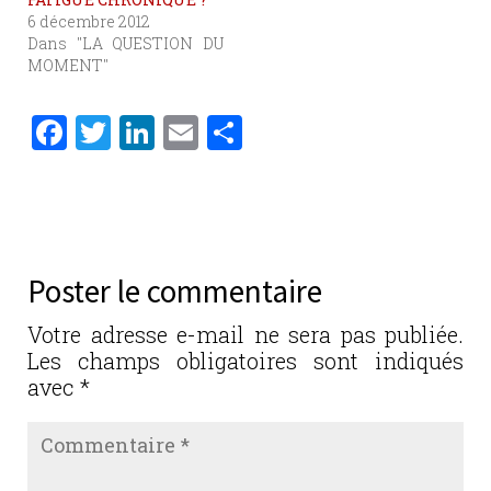
6 décembre 2012
Dans "LA QUESTION DU
MOMENT"
F
T
Li
E
P
a
w
n
m
ar
c
it
k
ai
ta
e
te
e
l
g
b
r
dI
er
Poster le commentaire
o
n
o
Votre adresse e-mail ne sera pas publiée.
Les champs obligatoires sont indiqués
k
avec
*