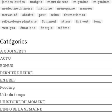
jambes lourdes
maigrir
maux de tête
migraine
migraines
médecine chinoise
mémoire
ménopause
nausées
nervosité
obésité
peur
reins
rhumatismes
réflexologie plantaire
Sommeil
stress
thé vert
toux
vertiges
émotions
énergie
œdème
Catégories
A QUOI SERT ?
ACTU
BONUS
DERNIERE HEURE
EN BREF
Fooding
L'air du temps
L'HISTOIRE DU MOMENT
L'INFO DE LA SEMAINE