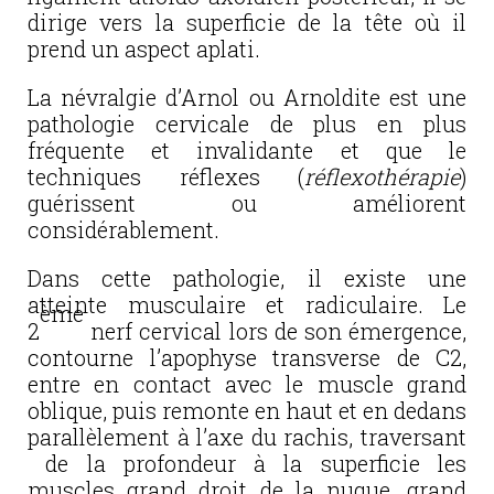
dirige vers la superficie de la tête où il
prend un aspect aplati.
La névralgie d’Arnol ou Arnoldite est une
pathologie cervicale de plus en plus
fréquente et invalidante et que le
techniques réflexes (
réflexothérapie
)
guérissent ou améliorent
considérablement.
Dans cette pathologie, il existe une
atteinte musculaire et radiculaire. Le
ème
2
nerf cervical lors de son émergence,
contourne l’apophyse transverse de C2,
entre en contact avec le muscle grand
oblique, puis remonte en haut et en dedans
parallèlement à l’axe du rachis, traversant
de la profondeur à la superficie les
muscles grand droit de la nuque, grand