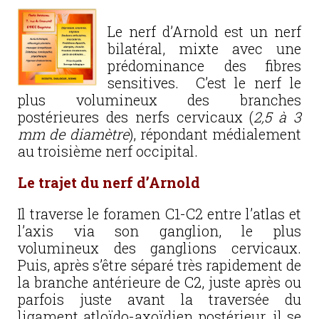
Le nerf d’Arnold est un nerf
bilatéral, mixte avec une
prédominance des fibres
sensitives. C’est le nerf le
plus volumineux des branches
postérieures des nerfs cervicaux (
2,5 à 3
mm de diamètre
), répondant médialement
au troisième nerf occipital.
Le trajet du nerf d’Arnold
Il traverse le foramen C1-C2 entre l’atlas et
l’axis via son ganglion, le plus
volumineux des ganglions cervicaux.
Puis, après s’être séparé très rapidement de
la branche antérieure de C2, juste après ou
parfois juste avant la traversée du
ligament atloïdo-axoïdien postérieur, il se