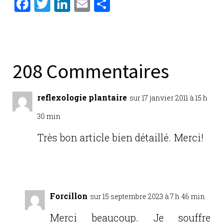
F
T
Li
E
P
a
w
n
m
ar
c
it
k
ai
ta
e
te
e
l
g
b
r
dI
er
208 Commentaires
o
n
o
reflexologie plantaire
sur 17 janvier 2011 à 15 h
k
30 min
Très bon article bien détaillé. Merci!
Réponse
Forcillon
sur 15 septembre 2023 à 7 h 46 min
Merci beaucoup. Je souffre