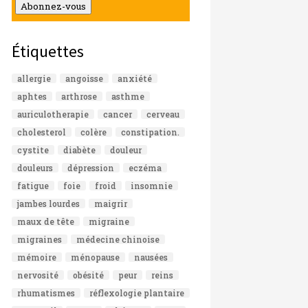
mail
Abonnez-vous
Étiquettes
allergie
angoisse
anxiété
aphtes
arthrose
asthme
auriculotherapie
cancer
cerveau
cholesterol
colère
constipation.
cystite
diabète
douleur
douleurs
dépression
eczéma
fatigue
foie
froid
insomnie
jambes lourdes
maigrir
maux de tête
migraine
migraines
médecine chinoise
mémoire
ménopause
nausées
nervosité
obésité
peur
reins
rhumatismes
réflexologie plantaire