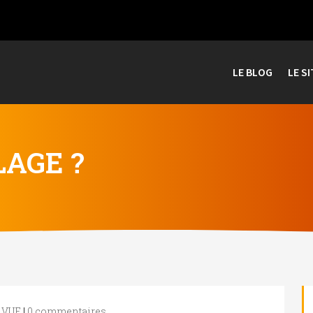
LE BLOG
LE SI
LAGE ?
 VUE
|
0 commentaires