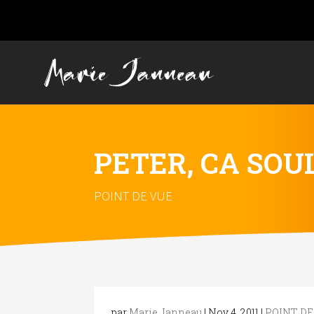
PETER, CA SOU
POINT DE VUE
par
Marie Janneau
|
Nov 4, 2011
|
POINT DE