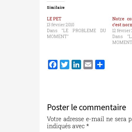
Similaire
LE PET
Notre co
13 février 2010
c’est nor
Dans "LE PROBLEME DU
12 février
MOMENT"
Dans "
MOMENT
F
T
Li
E
P
a
w
n
m
ar
c
it
k
ai
ta
e
te
e
l
g
b
r
dI
er
Poster le commentaire
o
n
o
Votre adresse e-mail ne sera p
indiqués avec
*
k