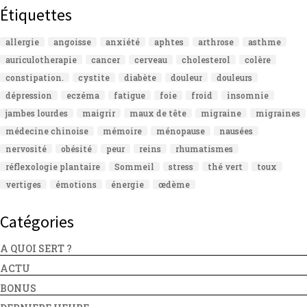
Étiquettes
allergie
angoisse
anxiété
aphtes
arthrose
asthme
auriculotherapie
cancer
cerveau
cholesterol
colère
constipation.
cystite
diabète
douleur
douleurs
dépression
eczéma
fatigue
foie
froid
insomnie
jambes lourdes
maigrir
maux de tête
migraine
migraines
médecine chinoise
mémoire
ménopause
nausées
nervosité
obésité
peur
reins
rhumatismes
réflexologie plantaire
Sommeil
stress
thé vert
toux
vertiges
émotions
énergie
œdème
Catégories
A QUOI SERT ?
ACTU
BONUS