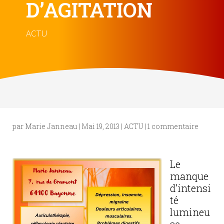
D’AGITATION
ACTU
par
Marie Janneau
|
Mai 19, 2013
|
ACTU
|
1 commentaire
Le
manque
d’intensi
té
lumineu