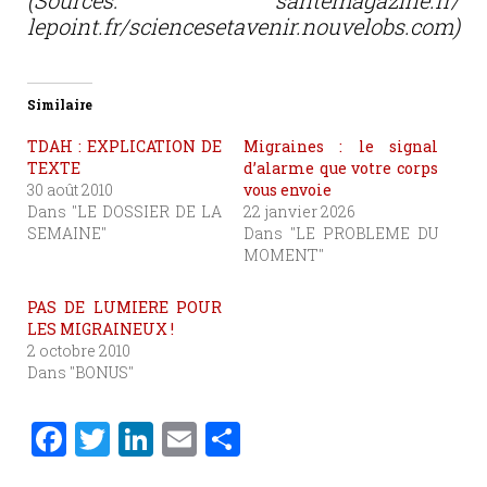
(Sources: santemagazine.fr/
lepoint.fr/sciencesetavenir.nouvelobs.com)
Similaire
TDAH : EXPLICATION DE
Migraines : le signal
TEXTE
d’alarme que votre corps
30 août 2010
vous envoie
Dans "LE DOSSIER DE LA
22 janvier 2026
SEMAINE"
Dans "LE PROBLEME DU
MOMENT"
PAS DE LUMIERE POUR
LES MIGRAINEUX !
2 octobre 2010
Dans "BONUS"
F
T
Li
E
P
a
w
n
m
ar