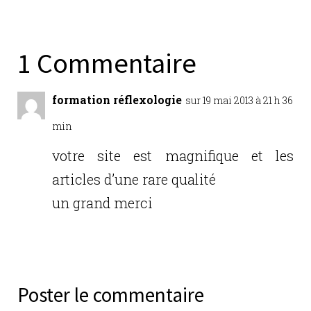
c
it
k
ai
ta
e
te
e
l
g
b
r
dI
er
1 Commentaire
o
n
o
formation réflexologie
sur 19 mai 2013 à 21 h 36
k
min
votre site est magnifique et les
articles d’une rare qualité
un grand merci
Réponse
Poster le commentaire