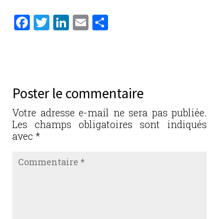
F
T
Li
E
P
a
w
n
m
ar
c
it
k
ai
ta
e
te
e
l
g
b
r
dI
er
Poster le commentaire
o
n
o
Votre adresse e-mail ne sera pas publiée.
Les champs obligatoires sont indiqués
k
avec
*