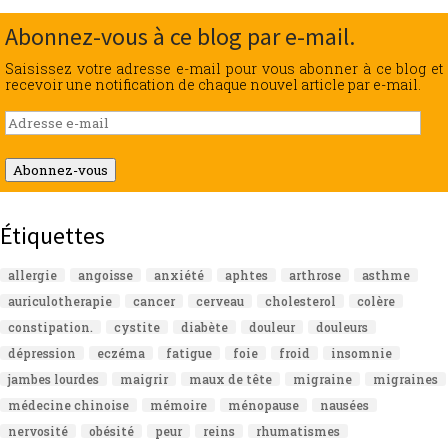
Abonnez-vous à ce blog par e-mail.
Saisissez votre adresse e-mail pour vous abonner à ce blog et
recevoir une notification de chaque nouvel article par e-mail.
Adresse
e-
mail
Abonnez-vous
Étiquettes
allergie
angoisse
anxiété
aphtes
arthrose
asthme
auriculotherapie
cancer
cerveau
cholesterol
colère
constipation.
cystite
diabète
douleur
douleurs
dépression
eczéma
fatigue
foie
froid
insomnie
jambes lourdes
maigrir
maux de tête
migraine
migraines
médecine chinoise
mémoire
ménopause
nausées
nervosité
obésité
peur
reins
rhumatismes