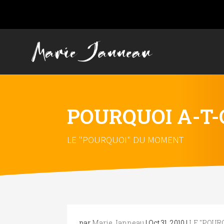
POURQUOI A-T-
LE "POURQUOI" DU MOMENT
par
Marie Janneau
|
Oct 31, 2010
|
LE "POUR