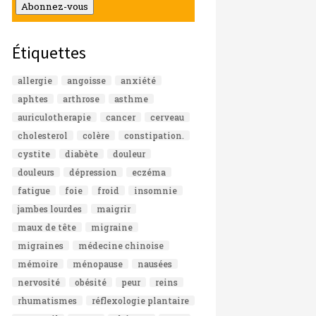
mail
Abonnez-vous
Étiquettes
allergie
angoisse
anxiété
aphtes
arthrose
asthme
auriculotherapie
cancer
cerveau
cholesterol
colère
constipation.
cystite
diabète
douleur
douleurs
dépression
eczéma
fatigue
foie
froid
insomnie
jambes lourdes
maigrir
maux de tête
migraine
migraines
médecine chinoise
mémoire
ménopause
nausées
nervosité
obésité
peur
reins
rhumatismes
réflexologie plantaire