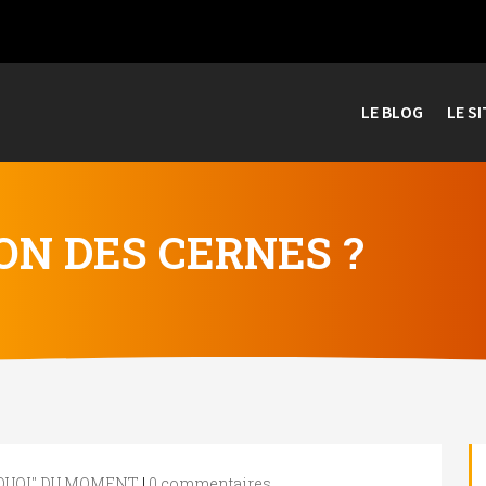
LE BLOG
LE SI
ON DES CERNES ?
QUOI" DU MOMENT
|
0 commentaires