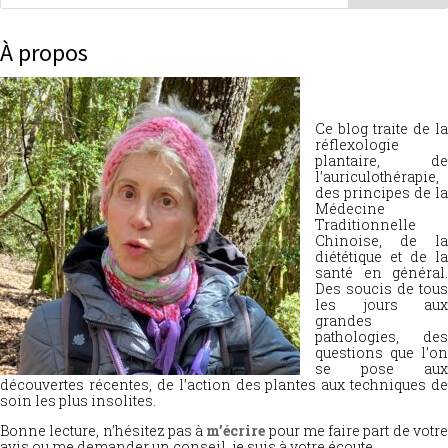
À propos
Ce blog traite de la
réflexologie
plantaire, de
l’auriculothérapie,
des principes de la
Médecine
Traditionnelle
Chinoise, de la
diététique et de la
santé en général.
Des soucis de tous
les jours aux
grandes
pathologies, des
questions que l’on
se pose aux
découvertes récentes, de l’action des plantes aux techniques de
soin les plus insolites.
Bonne lecture, n’hésitez pas à
m’écrire
pour me faire part de votr
avis ou me demander un conseil, je suis à votre écoute.