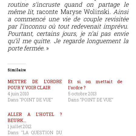
routine s’incruste quand on partage le
même lit,
raconte Maryse Wolinski.
Ainsi
a commencé une vie de couple revisitée
par l’inconnu où tout redevenait imprévu.
Pourtant, certains jours, je n’ai pas envie
qu’il me quitte. Je regarde longuement la
porte fermée.
»
Similaire
METTRE DE L’ORDRE
Et si on mettait de
POUR Y VOIR CLAIR
l’ordre ?
4 juin 2010
5 octobre 2013
Dans "POINT DE VUE"
Dans "POINT DE VUE"
ALLER A L’HOTEL ?
BEURK…
1 juillet 2012
Dans "LA QUESTION DU