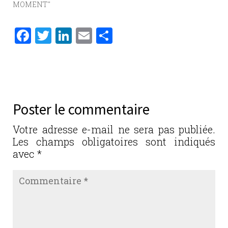
MOMENT"
F
T
Li
E
P
a
w
n
m
ar
c
it
k
ai
ta
e
te
e
l
g
b
r
dI
er
Poster le commentaire
o
n
o
Votre adresse e-mail ne sera pas publiée.
Les champs obligatoires sont indiqués
k
avec
*