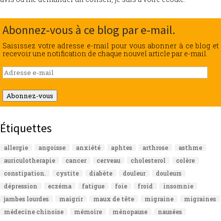
Abonnez-vous à ce blog par e-mail.
Saisissez votre adresse e-mail pour vous abonner à ce blog et
recevoir une notification de chaque nouvel article par e-mail.
Adresse
e-
mail
Abonnez-vous
Étiquettes
allergie
angoisse
anxiété
aphtes
arthrose
asthme
auriculotherapie
cancer
cerveau
cholesterol
colère
constipation.
cystite
diabète
douleur
douleurs
dépression
eczéma
fatigue
foie
froid
insomnie
jambes lourdes
maigrir
maux de tête
migraine
migraines
médecine chinoise
mémoire
ménopause
nausées