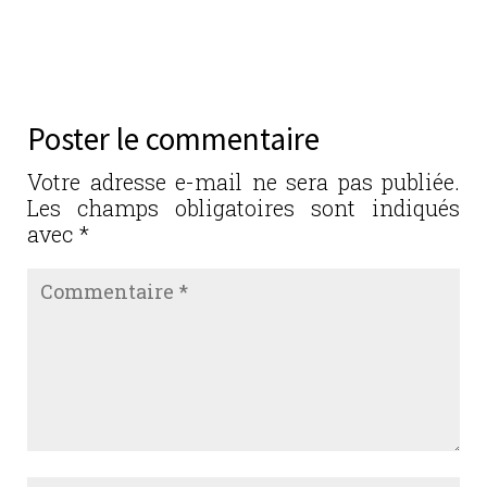
a
w
n
m
ar
c
it
k
ai
ta
e
te
e
l
g
b
r
dI
er
Poster le commentaire
o
n
o
Votre adresse e-mail ne sera pas publiée.
Les champs obligatoires sont indiqués
k
avec
*