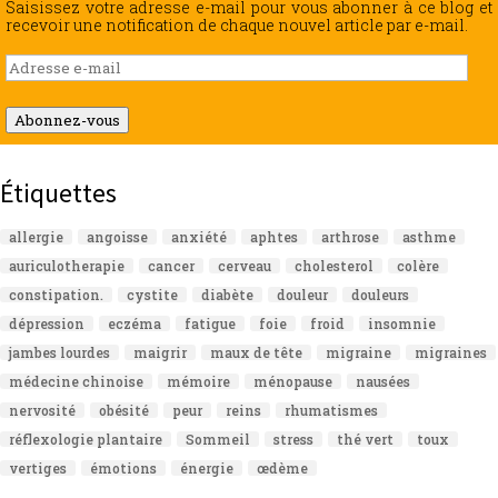
Saisissez votre adresse e-mail pour vous abonner à ce blog et
recevoir une notification de chaque nouvel article par e-mail.
Adresse
e-
mail
Abonnez-vous
Étiquettes
allergie
angoisse
anxiété
aphtes
arthrose
asthme
auriculotherapie
cancer
cerveau
cholesterol
colère
constipation.
cystite
diabète
douleur
douleurs
dépression
eczéma
fatigue
foie
froid
insomnie
jambes lourdes
maigrir
maux de tête
migraine
migraines
médecine chinoise
mémoire
ménopause
nausées
nervosité
obésité
peur
reins
rhumatismes
réflexologie plantaire
Sommeil
stress
thé vert
toux
vertiges
émotions
énergie
œdème