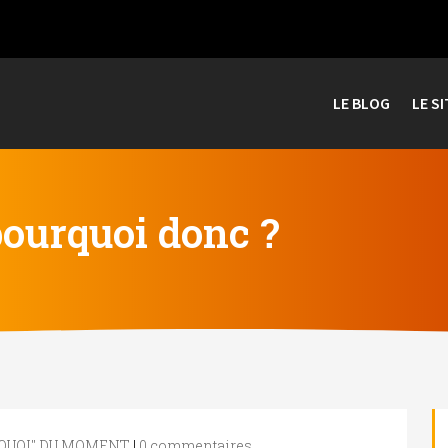
LE BLOG
LE SI
pourquoi donc ?
RQUOI" DU MOMENT
|
0 commentaires