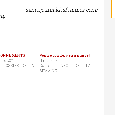
.journaldesfemmes.com/
om)
LLONNEMENTS
Ventre gonflé: y en a marre !
bre 2011
11 mai 2014
E DOSSIER DE LA
Dans "L'INFO DE LA
"
SEMAINE"