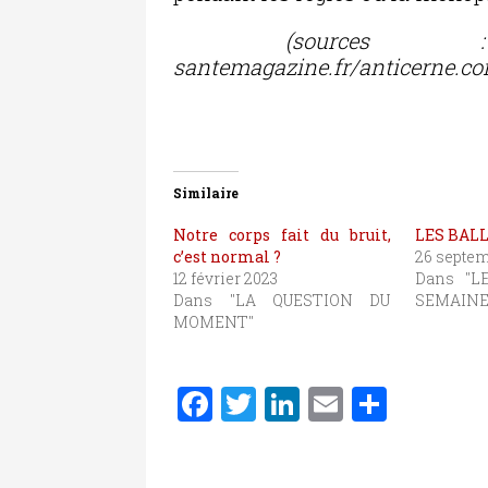
(sources : sante
santemagazine.fr/anticerne.c
Similaire
Notre corps fait du bruit,
LES BA
c’est normal ?
26 septem
12 février 2023
Dans "L
Dans "LA QUESTION DU
SEMAINE
MOMENT"
F
T
Li
E
P
a
w
n
m
ar
c
it
k
ai
ta