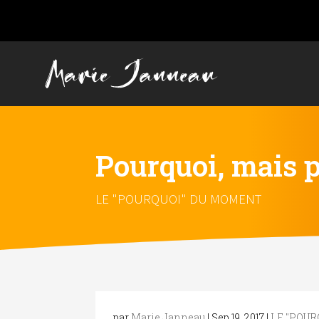
Pourquoi, mais 
LE "POURQUOI" DU MOMENT
par
Marie Janneau
|
Sep 19, 2017
|
LE "POU