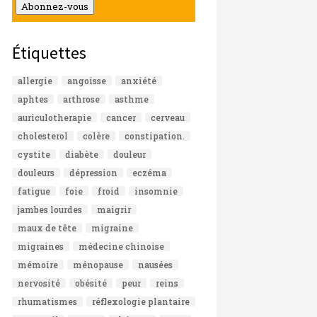
mail
Abonnez-vous
Étiquettes
allergie
angoisse
anxiété
aphtes
arthrose
asthme
auriculotherapie
cancer
cerveau
cholesterol
colère
constipation.
cystite
diabète
douleur
douleurs
dépression
eczéma
fatigue
foie
froid
insomnie
jambes lourdes
maigrir
maux de tête
migraine
migraines
médecine chinoise
mémoire
ménopause
nausées
nervosité
obésité
peur
reins
rhumatismes
réflexologie plantaire