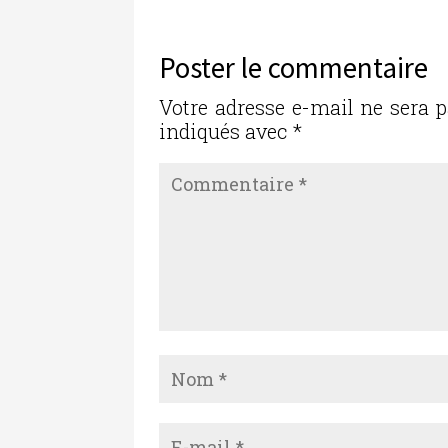
e
te
e
l
g
b
r
dI
er
Poster le commentaire
o
n
o
Votre adresse e-mail ne sera p
indiqués avec
*
k