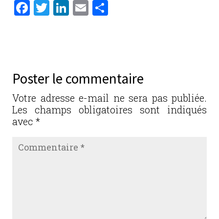
F
T
Li
E
P
a
w
n
m
ar
c
it
k
ai
ta
e
te
e
l
g
b
r
dI
er
Poster le commentaire
o
n
o
Votre adresse e-mail ne sera pas publiée.
Les champs obligatoires sont indiqués
k
avec
*