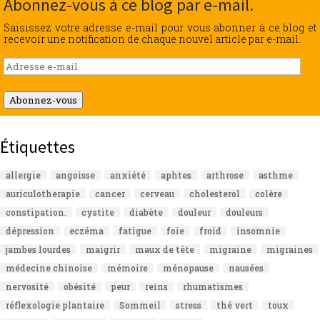
Abonnez-vous à ce blog par e-mail.
Saisissez votre adresse e-mail pour vous abonner à ce blog et
recevoir une notification de chaque nouvel article par e-mail.
Adresse
e-
mail
Abonnez-vous
Étiquettes
allergie
angoisse
anxiété
aphtes
arthrose
asthme
auriculotherapie
cancer
cerveau
cholesterol
colère
constipation.
cystite
diabète
douleur
douleurs
dépression
eczéma
fatigue
foie
froid
insomnie
jambes lourdes
maigrir
maux de tête
migraine
migraines
médecine chinoise
mémoire
ménopause
nausées
nervosité
obésité
peur
reins
rhumatismes
réflexologie plantaire
Sommeil
stress
thé vert
toux