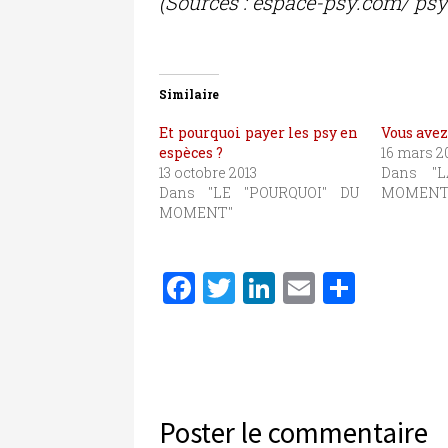
(Sources : espace-psy.com/ ps
Similaire
Et pourquoi payer les psy en
Vous avez
espèces ?
16 mars 2
13 octobre 2013
Dans "
Dans "LE "POURQUOI" DU
MOMENT
MOMENT"
F
T
Li
E
P
a
w
n
m
ar
c
it
k
ai
ta
e
te
e
l
g
b
r
dI
er
Poster le commentaire
o
n