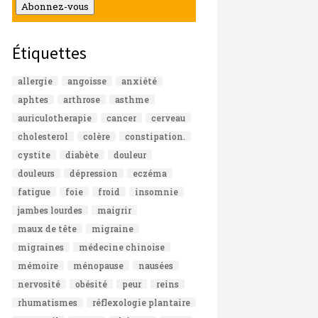
mail
Abonnez-vous
Étiquettes
allergie
angoisse
anxiété
aphtes
arthrose
asthme
auriculotherapie
cancer
cerveau
cholesterol
colère
constipation.
cystite
diabète
douleur
douleurs
dépression
eczéma
fatigue
foie
froid
insomnie
jambes lourdes
maigrir
maux de tête
migraine
migraines
médecine chinoise
mémoire
ménopause
nausées
nervosité
obésité
peur
reins
rhumatismes
réflexologie plantaire