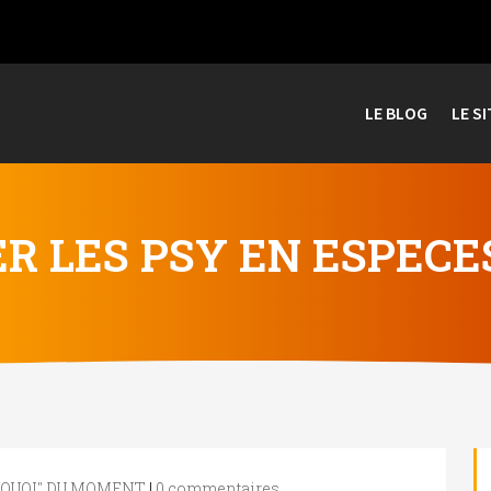
LE BLOG
LE SI
R LES PSY EN ESPECES
RQUOI" DU MOMENT
|
0 commentaires