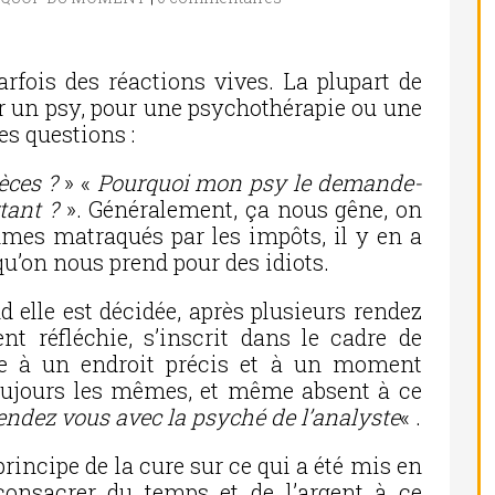
parfois des réactions vives. La plupart de
ir un psy, pour une psychothérapie ou une
s questions :
èces ?
» «
Pourquoi mon psy le demande-
tant ?
». Généralement, ça nous gêne, on
mmes matraqués par les impôts, il y en a
 qu’on nous prend pour des idiots.
 elle est décidée, après plusieurs rendez
nt réfléchie, s’inscrit dans le cadre de
ule à un endroit précis et à un moment
toujours les mêmes, et même absent à ce
endez vous avec la psyché de l’analyste
« .
rincipe de la cure sur ce qui a été mis en
 consacrer du temps et de l’argent à ce