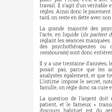
travail. Il s’agit d’un vérita
règles. Ainsi donc le paiement
tard, on reste en dette avec so
La grande majorité des psy
l’acte, en liquide (
ils parlent 
réglant les séances manquées. 
des psychothérapeutes ou d
remboursés
) sont donc entière
Il y a une trentaine d’années,
posait pas, parce que les 
analystes également, et que t
L’intime impose le secret, no
famille, on règle donc sa cure 
La question de l’argent doit 
patient, et le fameux «
transf
discours habituel est du ge