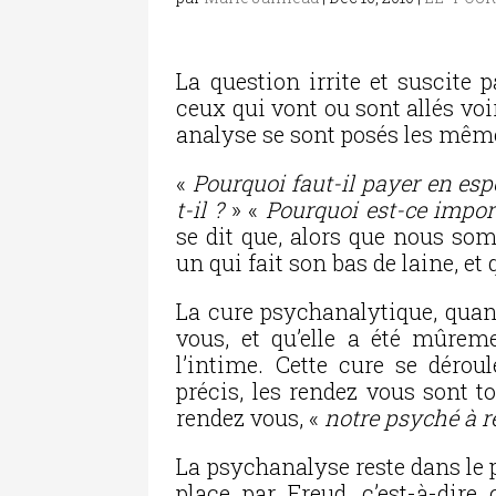
La question irrite et suscite 
ceux qui vont ou sont allés vo
analyse se sont posés les même
«
Pourquoi faut-il payer en esp
t-il ?
» «
Pourquoi est-ce impor
se dit que, alors que nous so
un qui fait son bas de laine, et
La cure psychanalytique, quand
vous, et qu’elle a été mûreme
l’intime. Cette cure se déro
précis, les rendez vous sont 
rendez vous, «
notre psyché à r
La psychanalyse reste dans le p
place par Freud, c’est-à-dire