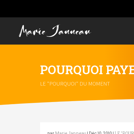
POURQUOI PAYE
LE "POURQUOI" DU MOMENT
par
Marie Janneau
|
Déc 10, 2010
|
LE "POU