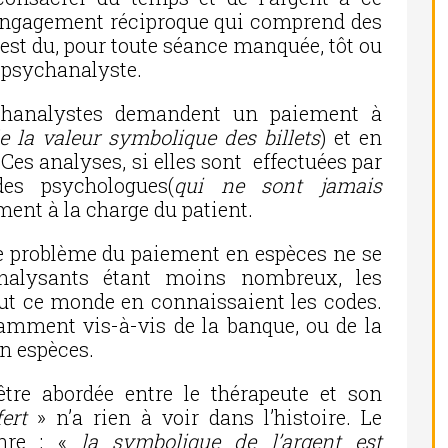
ble engagement réciproque qui comprend des
 est du, pour toute séance manquée, tôt ou
n psychanalyste.
chanalystes demandent un paiement à
de la valeur symbolique des billets
) et en
Ces analyses, si elles sont effectuées par
es psychologues(
qui ne sont jamais
ment à la charge du patient.
 le problème du paiement en espèces ne se
analysants étant moins nombreux, les
out ce monde en connaissaient les codes.
tamment vis-à-vis de la banque, ou de la
en espèces.
être abordée entre le thérapeute et son
ert
» n’a rien à voir dans l’histoire. Le
nre : «
la symbolique de l’argent est