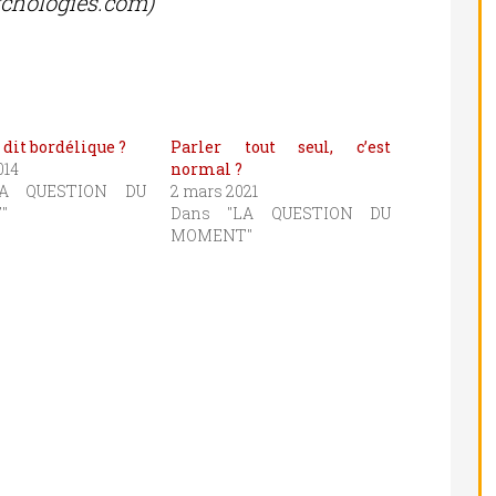
ychologies.com)
 dit bordélique ?
Parler tout seul, c’est
014
normal ?
LA QUESTION DU
2 mars 2021
"
Dans "LA QUESTION DU
MOMENT"