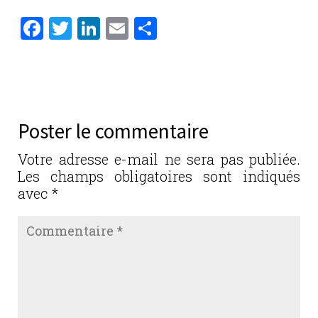
F
T
Li
E
P
a
w
n
m
ar
c
it
k
ai
ta
e
te
e
l
g
b
r
dI
er
Poster le commentaire
o
n
o
Votre adresse e-mail ne sera pas publiée.
Les champs obligatoires sont indiqués
k
avec
*