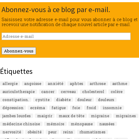
Abonnez-vous à ce blog par e-mail.
Saisissez votre adresse e-mail pour vous abonner à ce blog et
recevoir une notification de chaque nouvel article par e-mail.
Adresse
e-
mail
Abonnez-vous
Étiquettes
allergie
angoisse
anxiété
aphtes
arthrose
asthme
auriculotherapie
cancer
cerveau
cholesterol
colère
constipation.
cystite
diabète
douleur
douleurs
dépression
eczéma
fatigue
foie
froid
insomnie
jambes lourdes
maigrir
maux de tête
migraine
migraines
médecine chinoise
mémoire
ménopause
nausées
nervosité
obésité
peur
reins
rhumatismes