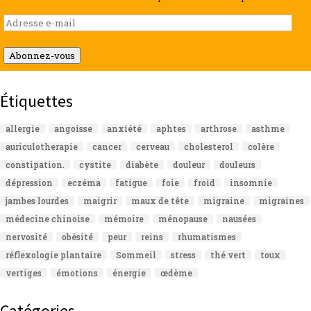
Adresse
e-
mail
Abonnez-vous
Étiquettes
allergie
angoisse
anxiété
aphtes
arthrose
asthme
auriculotherapie
cancer
cerveau
cholesterol
colère
constipation.
cystite
diabète
douleur
douleurs
dépression
eczéma
fatigue
foie
froid
insomnie
jambes lourdes
maigrir
maux de tête
migraine
migraines
médecine chinoise
mémoire
ménopause
nausées
nervosité
obésité
peur
reins
rhumatismes
réflexologie plantaire
Sommeil
stress
thé vert
toux
vertiges
émotions
énergie
œdème
Catégories