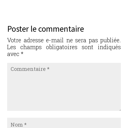
c
it
k
ai
ta
e
te
e
l
g
b
r
dI
er
Poster le commentaire
o
n
o
Votre adresse e-mail ne sera pas publiée.
Les champs obligatoires sont indiqués
k
avec
*