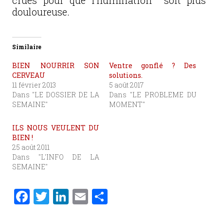
crues pour que l’humiliation soit plus
douloureuse.
Similaire
BIEN NOURRIR SON
Ventre gonflé ? Des
CERVEAU
solutions.
11 février 2013
5 août 2017
Dans "LE DOSSIER DE LA
Dans "LE PROBLEME DU
SEMAINE"
MOMENT"
ILS NOUS VEULENT DU
BIEN !
25 août 2011
Dans "L'INFO DE LA
SEMAINE"
F
T
Li
E
P
a
w
n
m
ar