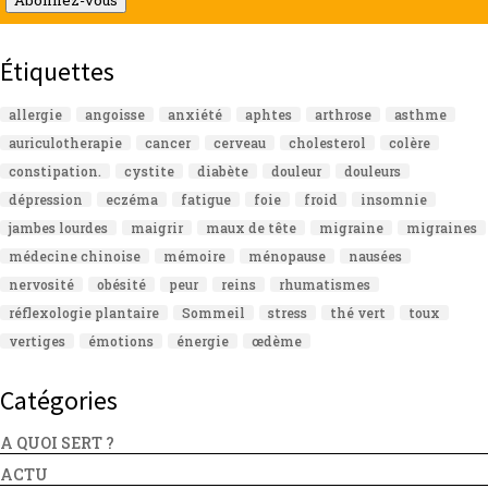
Abonnez-vous
Étiquettes
allergie
angoisse
anxiété
aphtes
arthrose
asthme
auriculotherapie
cancer
cerveau
cholesterol
colère
constipation.
cystite
diabète
douleur
douleurs
dépression
eczéma
fatigue
foie
froid
insomnie
jambes lourdes
maigrir
maux de tête
migraine
migraines
médecine chinoise
mémoire
ménopause
nausées
nervosité
obésité
peur
reins
rhumatismes
réflexologie plantaire
Sommeil
stress
thé vert
toux
vertiges
émotions
énergie
œdème
Catégories
A QUOI SERT ?
ACTU