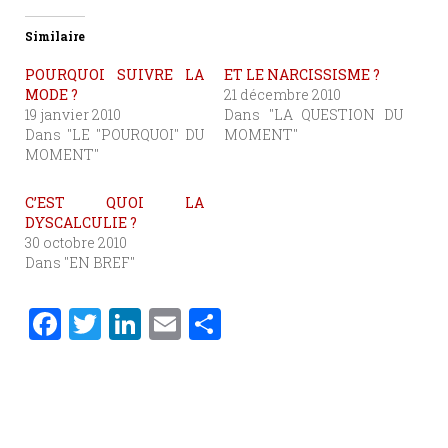
Similaire
POURQUOI SUIVRE LA
ET LE NARCISSISME ?
MODE ?
21 décembre 2010
19 janvier 2010
Dans "LA QUESTION DU
Dans "LE "POURQUOI" DU
MOMENT"
MOMENT"
C’EST QUOI LA
DYSCALCULIE ?
30 octobre 2010
Dans "EN BREF"
F
T
Li
E
P
a
w
n
m
ar
c
it
k
ai
ta
e
te
e
l
g