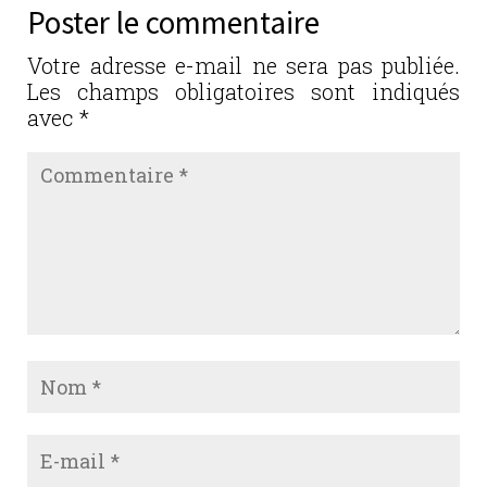
b
r
dI
er
Poster le commentaire
o
n
o
Votre adresse e-mail ne sera pas publiée.
Les champs obligatoires sont indiqués
k
avec
*