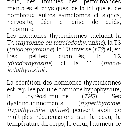
froid, des troubles des performances
mentales et physiques, de la fatigue et de
nombreux autres symptômes et signes,
nervosité, déprime, prise de poids,
insomnie…
Les hormones thyroïdiennes incluent la
T4 (
thyroxine ou tétraiodothyronine
), la T3
(
triiodothyronine
), la T3 inverse (
rT3
) et, en
très petites quantités, la T2
(diiodothyrosine
) et la T1 (
mono-
iodothyrosine
).
La sécrétion des hormones thyroïdiennes
est régulée par une hormone hypophysaire,
la thyréostimuline (
THS
). Ses
dysfonctionnements (
hyperthyroïdie,
hypothyroïdie, goitres
) peuvent avoir de
multiples répercussions sur la peau, la
température du corps, le cœur, l’humeur, le