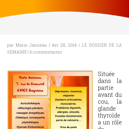
par
Marie Janneau
|
Avr 28, 2014
|
LE DOSSIER DE LA
SEMAINE
|
4 commentaires
Située
dans la
partie
avant du
cou, la
glande
thyroïde
a un rôle