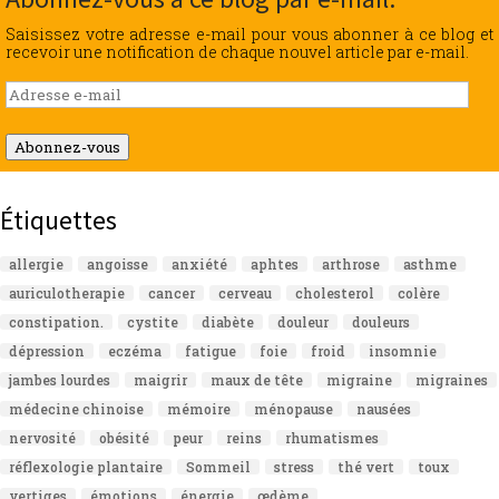
Saisissez votre adresse e-mail pour vous abonner à ce blog et
recevoir une notification de chaque nouvel article par e-mail.
Adresse
e-
mail
Abonnez-vous
Étiquettes
allergie
angoisse
anxiété
aphtes
arthrose
asthme
auriculotherapie
cancer
cerveau
cholesterol
colère
constipation.
cystite
diabète
douleur
douleurs
dépression
eczéma
fatigue
foie
froid
insomnie
jambes lourdes
maigrir
maux de tête
migraine
migraines
médecine chinoise
mémoire
ménopause
nausées
nervosité
obésité
peur
reins
rhumatismes
réflexologie plantaire
Sommeil
stress
thé vert
toux
vertiges
émotions
énergie
œdème