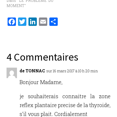
Dans "LE PROBLEME DU
MOMENT"
F
T
Li
E
P
a
w
n
m
ar
c
it
k
ai
ta
e
te
e
l
g
b
r
dI
er
4 Commentaires
o
n
o
de TONNAC
sur 16 mars 2017 à 10 h 20 min
k
Bonjour Madame,
je souhaiterais connaitre la zone
reflex plantaire precise de la thyroide,
s’il vous plait. Cordialement