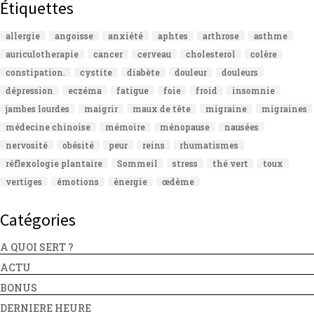
Étiquettes
allergie
angoisse
anxiété
aphtes
arthrose
asthme
auriculotherapie
cancer
cerveau
cholesterol
colère
constipation.
cystite
diabète
douleur
douleurs
dépression
eczéma
fatigue
foie
froid
insomnie
jambes lourdes
maigrir
maux de tête
migraine
migraines
médecine chinoise
mémoire
ménopause
nausées
nervosité
obésité
peur
reins
rhumatismes
réflexologie plantaire
Sommeil
stress
thé vert
toux
vertiges
émotions
énergie
œdème
Catégories
A QUOI SERT ?
ACTU
BONUS
DERNIERE HEURE