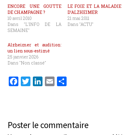
ENCORE UNE GOUTTE
LE FOIE ET LA MALADIE
DE CHAMPAGNE ?
D’ALZHEIMER
10 avril 2010
21 mai 2011
Dans "L'INFO DE LA
Dans "ACTU"
SEMAINE"
Alzheimer et audition:
un lien sous-estimé
25 janvier 2026
Dans "Non classé"
F
T
Li
E
P
a
w
n
m
ar
c
it
k
ai
ta
e
te
e
l
g
b
r
dI
er
Poster le commentaire
o
n