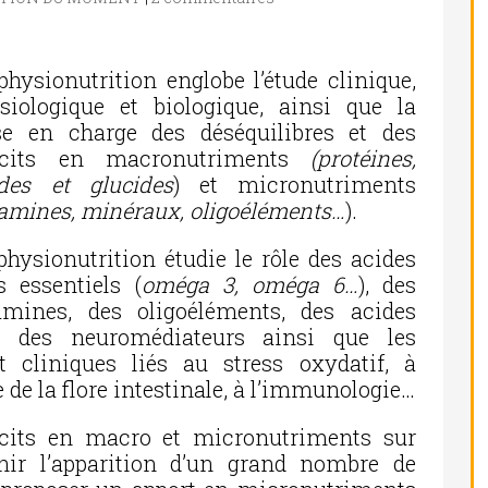
physionutrition englobe l’étude clinique,
siologique et biologique, ainsi que la
se en charge des déséquilibres et des
icits en macronutriments
(protéines,
ides et glucides
) et micronutriments
tamines, minéraux, oligoéléments…
).
physionutrition étudie le rôle des acides
s essentiels (
oméga 3, oméga 6…
), des
amines, des oligoéléments, des acides
t des neuromédiateurs ainsi que les
cliniques liés au stress oxydatif, à
re de la flore intestinale, à l’immunologie…
ficits en macro et micronutriments sur
nir l’apparition d’un grand nombre de