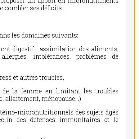
de proposer un apport en micronutriments
e combler ses déficits.
dans les domaines suivants:
nt digestif : assimilation des aliments,
 allergies, intolérances, problèmes de
tress et autres troubles.
e de la femme en limitant les troubles
se, allaitement, ménopause…)
rotéino-micronutritionnels des sujets âgés
éclin des défenses immunitaires et le