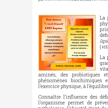
La 
phy
pri
déf
lip
(
vi
La 
gra
vit
aminés, des probiotiques e
phénomènes biochimiques et 
l’exercice physique, à l’équilib
Connaître l’influence des dé
l’organisme permet de préve