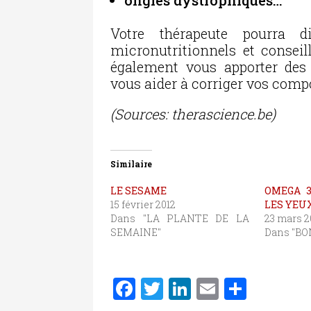
ongles dystrophiques…
Votre thérapeute pourra di
micronutritionnels et conseil
également vous apporter des 
vous aider à corriger vos comp
(Sources: therascience.be)
Similaire
LE SESAME
OMEGA 3
15 février 2012
LES YEU
Dans "LA PLANTE DE LA
23 mars 2
SEMAINE"
Dans "BO
F
T
Li
E
P
a
w
n
m
ar