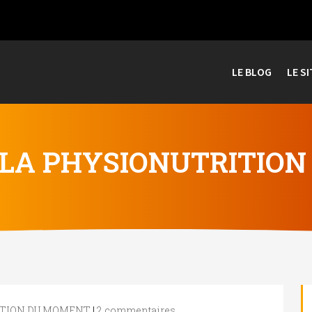
LE BLOG
LE SI
 LA PHYSIONUTRITION 
STION DU MOMENT
|
2 commentaires