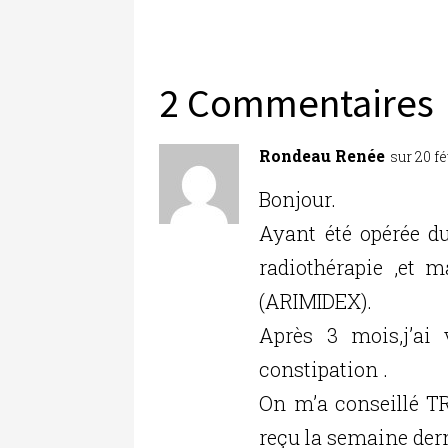
c
it
k
ai
ta
e
te
e
l
g
b
r
dI
er
2 Commentaires
o
n
o
Rondeau Renée
sur 20 fé
k
Bonjour.
Ayant été opérée du
radiothérapie ,et 
(ARIMIDEX).
Après 3 mois,j’ai
constipation .
On m’a conseillé T
reçu la semaine der