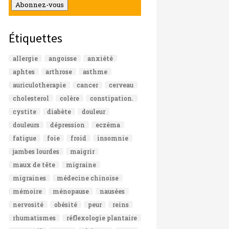
mail
Abonnez-vous
Étiquettes
allergie
angoisse
anxiété
aphtes
arthrose
asthme
auriculotherapie
cancer
cerveau
cholesterol
colère
constipation.
cystite
diabète
douleur
douleurs
dépression
eczéma
fatigue
foie
froid
insomnie
jambes lourdes
maigrir
maux de tête
migraine
migraines
médecine chinoise
mémoire
ménopause
nausées
nervosité
obésité
peur
reins
rhumatismes
réflexologie plantaire