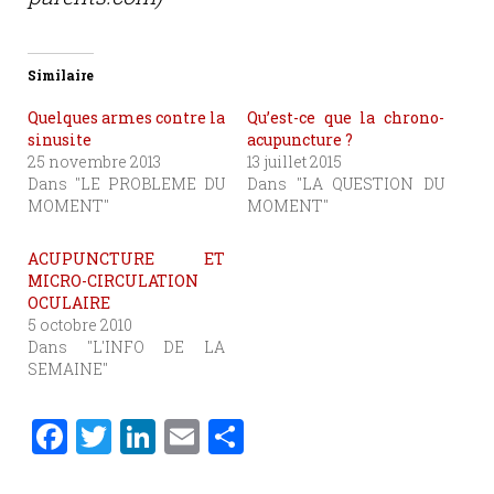
Similaire
Quelques armes contre la
Qu’est-ce que la chrono-
sinusite
acupuncture ?
25 novembre 2013
13 juillet 2015
Dans "LE PROBLEME DU
Dans "LA QUESTION DU
MOMENT"
MOMENT"
ACUPUNCTURE ET
MICRO-CIRCULATION
OCULAIRE
5 octobre 2010
Dans "L'INFO DE LA
SEMAINE"
F
T
Li
E
P
a
w
n
m
ar