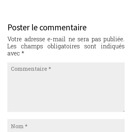
c
it
k
ai
ta
e
te
e
l
g
b
r
dI
er
Poster le commentaire
o
n
o
Votre adresse e-mail ne sera pas publiée.
Les champs obligatoires sont indiqués
k
avec
*