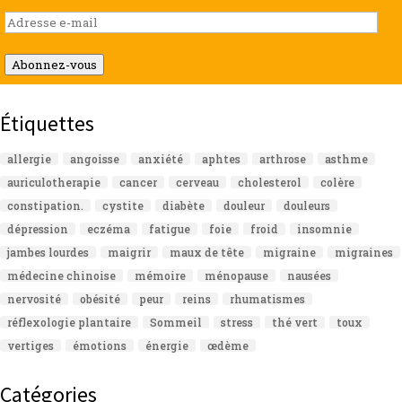
Adresse
e-
mail
Abonnez-vous
Étiquettes
allergie
angoisse
anxiété
aphtes
arthrose
asthme
auriculotherapie
cancer
cerveau
cholesterol
colère
constipation.
cystite
diabète
douleur
douleurs
dépression
eczéma
fatigue
foie
froid
insomnie
jambes lourdes
maigrir
maux de tête
migraine
migraines
médecine chinoise
mémoire
ménopause
nausées
nervosité
obésité
peur
reins
rhumatismes
réflexologie plantaire
Sommeil
stress
thé vert
toux
vertiges
émotions
énergie
œdème
Catégories