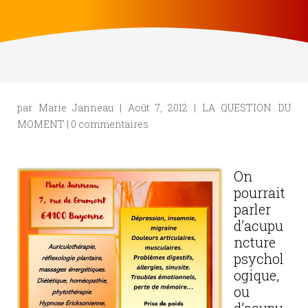
par
Marie Janneau
|
Août 7, 2012
|
LA QUESTION DU
MOMENT
|
0 commentaires
On
pourrait
parler
d’acupu
ncture
psychol
ogique,
ou