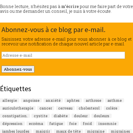
Bonne lecture, n’hésitez pas à
m’écrire
pour me faire part de votr
avis ou me demander un conseil, je suis à votre écoute.
Abonnez-vous à ce blog par e-mail.
Saisissez votre adresse e-mail pour vous abonner à ce blog et
recevoir une notification de chaque nouvel article par e-mail.
Adresse
e-
mail
Abonnez-vous
Étiquettes
allergie
angoisse
anxiété
aphtes
arthrose
asthme
auriculotherapie
cancer
cerveau
cholesterol
colère
constipation.
cystite
diabète
douleur
douleurs
dépression
eczéma
fatigue
foie
froid
insomnie
jambes lourdes
maigrir
maux de tête
migraine
migraines