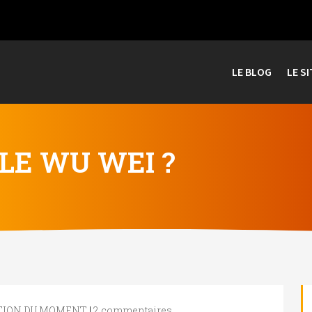
LE BLOG
LE SI
 LE WU WEI ?
TION DU MOMENT
|
2 commentaires