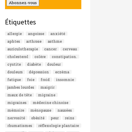
mail
Abonnez-vous
Étiquettes
allergie
angoisse
anxiété
aphtes
arthrose
asthme
auriculotherapie
cancer
cerveau
cholesterol
colère
constipation.
cystite
diabète
douleur
douleurs
dépression
eczéma
fatigue
foie
froid
insomnie
jambes lourdes
maigrir
maux de tête
migraine
migraines
médecine chinoise
mémoire
ménopause
nausées
nervosité
obésité
peur
reins
rhumatismes
réflexologie plantaire