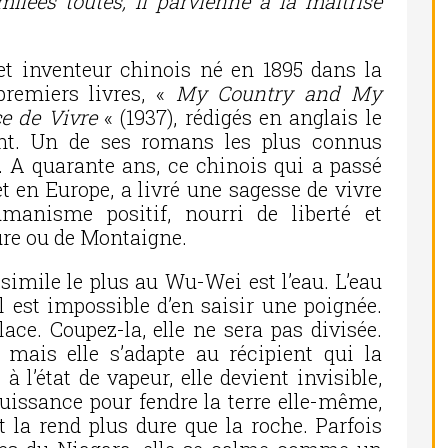
milées toutes, il parvienne à la maîtrise
et inventeur chinois né en 1895 dans la
premiers livres, «
My Country and My
e de Vivre
« (1937), rédigés en anglais le
nt. Un de ses romans les plus connus
. A quarante ans, ce chinois qui a passé
t en Europe, a livré une sagesse de vivre
manisme positif, nourri de liberté et
cure ou de Montaigne.
imile le plus au Wu-Wei est l’eau. L’eau
il est impossible d’en saisir une poignée.
lace. Coupez-la, elle ne sera pas divisée.
 mais elle s’adapte au récipient qui la
 à l’état de vapeur, elle devient invisible,
uissance pour fendre la terre elle-même,
 et la rend plus dure que la roche. Parfois