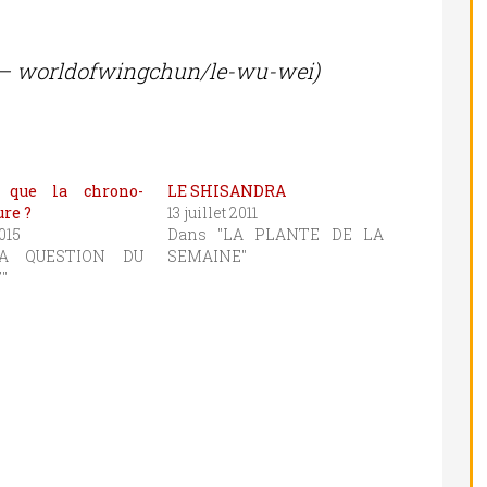
et – worldofwingchun/le-wu-wei)
e que la chrono-
LE SHISANDRA
re ?
13 juillet 2011
2015
Dans "LA PLANTE DE LA
LA QUESTION DU
SEMAINE"
"