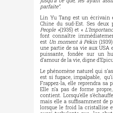
jusqu’à ce que, les ayant assi
parfaite”.
Lin Yu Tang est un écrivain 
Chine du sud-Est. Ses deux 
People »
(1935) et «
L’Importanc
font connaître immédiateme
est
Un moment à Pékin
(1939)
une partie de sa vie aux USA e
puissante, fondée sur un hu
d’amour de la vie, digne d’Epi
Le phénomène naturel qui s’ass
est si fugace, impalpable, qu’
Frappez-la, elle reprendra sa p
Elle n’a pas de forme propre,
contient. Lorsqu’elle s’échauffe
mais elle a suffisamment de p
lorsque le froid la cristallise