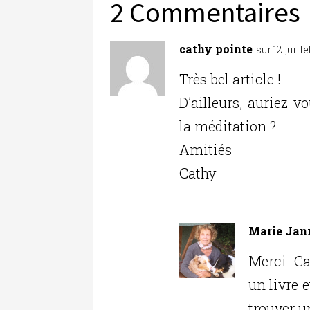
b
r
dI
er
2 Commentaires
o
n
o
cathy pointe
sur 12 juill
k
Très bel article !
D’ailleurs, auriez 
la méditation ?
Amitiés
Cathy
Marie Jan
Merci Ca
un livre e
trouver 