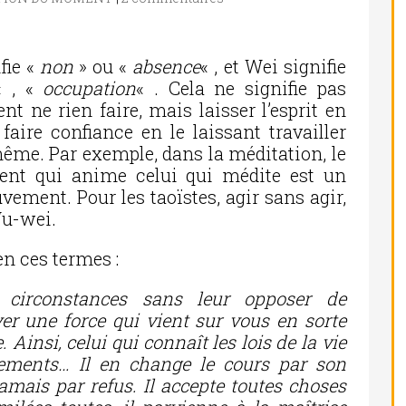
fie «
non
» ou «
absence
« , et Wei signifie
« , «
occupation
« . Cela ne signifie pas
t ne rien faire, mais laisser l’esprit en
 faire confiance en le laissant travailler
même. Par exemple, dans la méditation, le
nt qui anime celui qui médite est un
ement. Pour les taoïstes, agir sans agir,
Wu-wei.
en ces termes :
es circonstances sans leur opposer de
iver une force qui vient sur vous en sorte
 Ainsi, celui qui connaît les lois de la vie
ements… Il en change le cours par son
 jamais par refus. Il accepte toutes choses