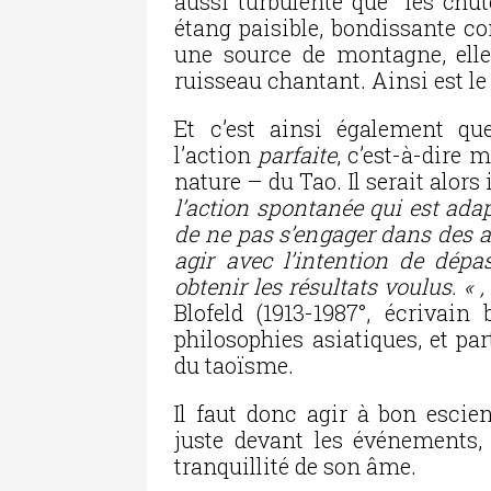
aussi turbulente que les chu
étang paisible, bondissante 
une source de montagne, elle
ruisseau chantant. Ainsi est l
Et c’est ainsi également qu
l’action
parfaite
, c’est-à-dire
nature – du Tao. Il serait alors
l’action spontanée qui est adap
de ne pas s’engager dans des 
agir avec l’intention de dép
obtenir les résultats voulus. « 
Blofeld (1913-1987°, écrivain 
philosophies asiatiques, et p
du taoïsme.
Il faut donc agir à bon escien
juste devant les événements, 
tranquillité de son âme.