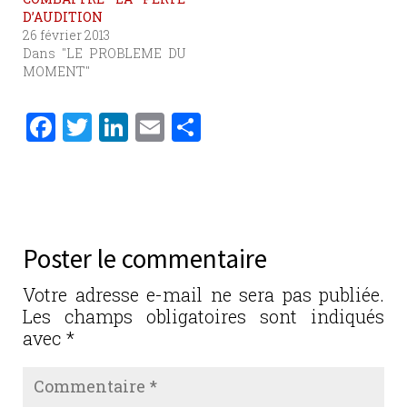
D’AUDITION
26 février 2013
Dans "LE PROBLEME DU
MOMENT"
F
T
Li
E
P
a
w
n
m
ar
c
it
k
ai
ta
e
te
e
l
g
b
r
dI
er
Poster le commentaire
o
n
o
Votre adresse e-mail ne sera pas publiée.
Les champs obligatoires sont indiqués
k
avec
*