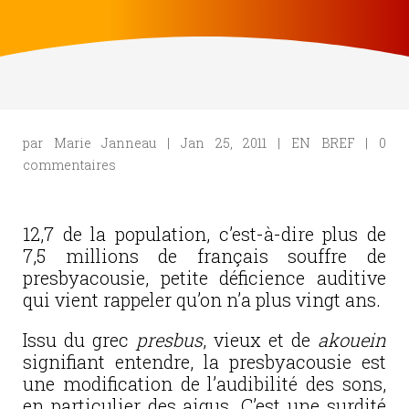
par
Marie Janneau
|
Jan 25, 2011
|
EN BREF
|
0
commentaires
12,7 de la population, c’est-à-dire plus de
7,5 millions de français souffre de
presbyacousie, petite déficience auditive
qui vient rappeler qu’on n’a plus vingt ans.
Issu du grec
presbus
, vieux et de
akouein
signifiant entendre, la presbyacousie est
une modification de l’audibilité des sons,
en particulier des aigus. C’est une surdité