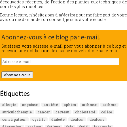
découvertes récentes, de l’action des plantes aux techniques de
soin les plus insolites.
Bonne lecture, n’hésitez pas à
m’écrire
pour me faire part de votr
avis ou me demander un conseil, je suis à votre écoute.
Abonnez-vous à ce blog par e-mail.
Saisissez votre adresse e-mail pour vous abonner à ce blog et
recevoir une notification de chaque nouvel article par e-mail.
Adresse
e-
mail
Abonnez-vous
Étiquettes
allergie
angoisse
anxiété
aphtes
arthrose
asthme
auriculotherapie
cancer
cerveau
cholesterol
colère
constipation.
cystite
diabète
douleur
douleurs
dépression
eczéma
fatigue
foie
froid
insomnie