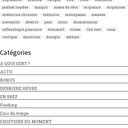
jambes lourdes
maigrir
maux de tête
migraine
migraines
médecine chinoise
mémoire
ménopause
nausées
nervosité
obésité
peur
reins
rhumatismes
réflexologie plantaire
Sommeil
stress
thé vert
toux
vertiges
émotions
énergie
œdème
Catégories
A QUOI SERT ?
ACTU
BONUS
DERNIERE HEURE
EN BREF
Fooding
L'air du temps
L'HISTOIRE DU MOMENT