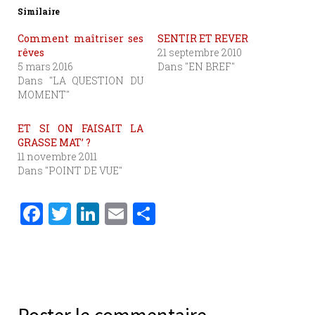
Similaire
Comment maîtriser ses
SENTIR ET REVER
rêves
21 septembre 2010
5 mars 2016
Dans "EN BREF"
Dans "LA QUESTION DU
MOMENT"
ET SI ON FAISAIT LA
GRASSE MAT’ ?
11 novembre 2011
Dans "POINT DE VUE"
F
T
Li
E
P
a
w
n
m
ar
c
it
k
ai
ta
e
te
e
l
g
b
r
dI
er