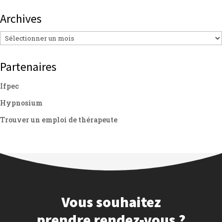
Archives
Archives
Partenaires
Ifpec
Hypnosium
Trouver un emploi de thérapeute
Vous souhaitez
prendre rendez-vous ?