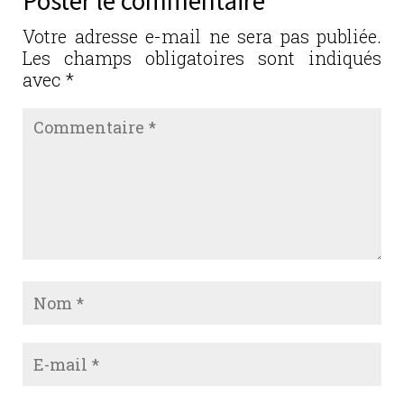
Poster le commentaire
o
n
o
Votre adresse e-mail ne sera pas publiée.
Les champs obligatoires sont indiqués
k
avec
*