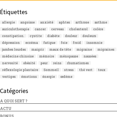
Étiquettes
allergie
angoisse
anxiété
aphtes
arthrose
asthme
auriculotherapie
cancer
cerveau
cholesterol
colère
constipation.
cystite
diabète
douleur
douleurs
dépression
eczéma
fatigue
foie
froid
insomnie
jambes lourdes
maigrir
maux de tête
migraine
migraines
médecine chinoise
mémoire
ménopause
nausées
nervosité
obésité
peur
reins
rhumatismes
réflexologie plantaire
Sommeil
stress
thé vert
toux
vertiges
émotions
énergie
œdème
Catégories
A QUOI SERT ?
ACTU
BONUS