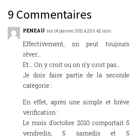
e
te
e
l
g
b
r
dI
er
9 Commentaires
o
n
o
PENEAU
sur 14 janvier 2011 à 23 h 42 min
k
Effectivement, on peut toujours
rêver…
Et… On y croit ou on n’y croit pas…
Je dois faire partie de la seconde
catégorie :
En effet, après une simple et brève
vérification :
Le mois d’octobre 2010 comportait 5
vendredis, 5 samedis et 5