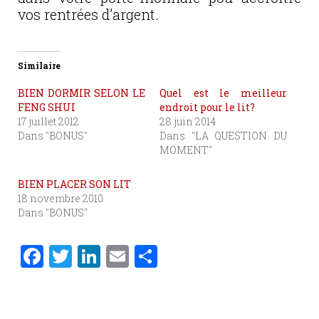
vos rentrées d’argent.
Similaire
BIEN DORMIR SELON LE
Quel est le meilleur
FENG SHUI
endroit pour le lit?
17 juillet 2012
28 juin 2014
Dans "BONUS"
Dans "LA QUESTION DU
MOMENT"
BIEN PLACER SON LIT
18 novembre 2010
Dans "BONUS"
F
T
Li
E
P
a
w
n
m
ar
c
it
k
ai
ta