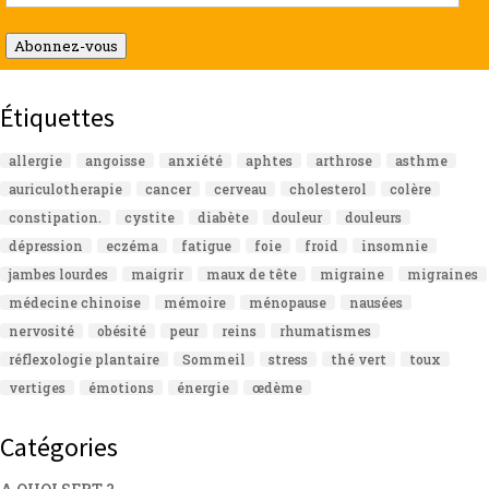
e-
mail
Abonnez-vous
Étiquettes
allergie
angoisse
anxiété
aphtes
arthrose
asthme
auriculotherapie
cancer
cerveau
cholesterol
colère
constipation.
cystite
diabète
douleur
douleurs
dépression
eczéma
fatigue
foie
froid
insomnie
jambes lourdes
maigrir
maux de tête
migraine
migraines
médecine chinoise
mémoire
ménopause
nausées
nervosité
obésité
peur
reins
rhumatismes
réflexologie plantaire
Sommeil
stress
thé vert
toux
vertiges
émotions
énergie
œdème
Catégories