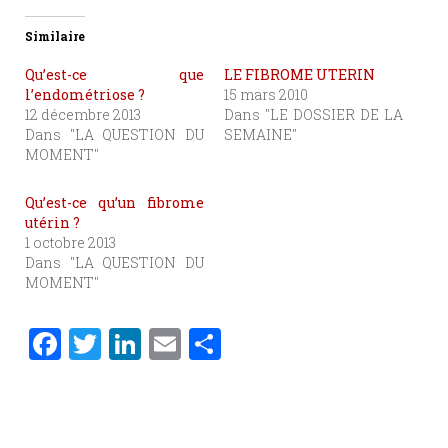
Similaire
Qu’est-ce que
LE FIBROME UTERIN
l’endométriose ?
15 mars 2010
12 décembre 2013
Dans "LE DOSSIER DE LA
Dans "LA QUESTION DU
SEMAINE"
MOMENT"
Qu’est-ce qu’un fibrome
utérin ?
1 octobre 2013
Dans "LA QUESTION DU
MOMENT"
F
T
Li
E
P
a
w
n
m
ar
c
it
k
ai
ta
e
te
e
l
g