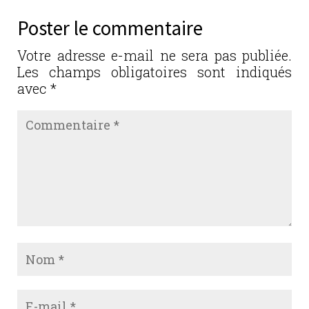
b
r
dI
er
Poster le commentaire
o
n
o
Votre adresse e-mail ne sera pas publiée.
Les champs obligatoires sont indiqués
k
avec
*