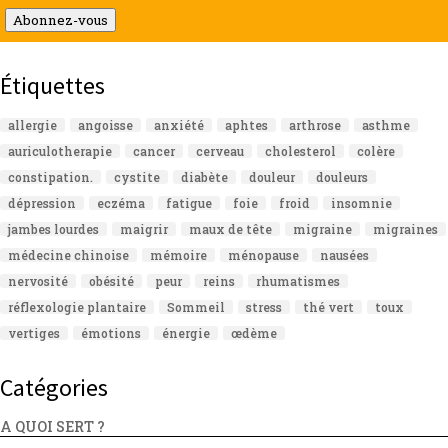
mail
Abonnez-vous
Étiquettes
allergie
angoisse
anxiété
aphtes
arthrose
asthme
auriculotherapie
cancer
cerveau
cholesterol
colère
constipation.
cystite
diabète
douleur
douleurs
dépression
eczéma
fatigue
foie
froid
insomnie
jambes lourdes
maigrir
maux de tête
migraine
migraines
médecine chinoise
mémoire
ménopause
nausées
nervosité
obésité
peur
reins
rhumatismes
réflexologie plantaire
Sommeil
stress
thé vert
toux
vertiges
émotions
énergie
œdème
Catégories
A QUOI SERT ?