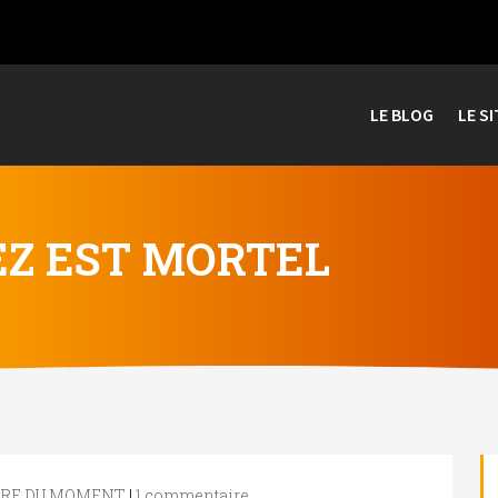
LE BLOG
LE SI
EZ EST MORTEL
OIRE DU MOMENT
|
1 commentaire