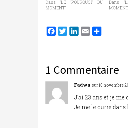
Dans "LE "POURQUOI" DU
Dans "
MOMENT"
MOMENT
F
T
Li
E
P
a
w
n
m
ar
c
it
k
ai
ta
e
te
e
l
g
b
r
dI
er
1 Commentaire
o
n
o
Fadwa
sur 10 novembre 20
k
J’ai 23 ans et je me c
Je me le curre dans 