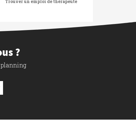
Trouver un emploi de thérapeute
ous ?
 planning