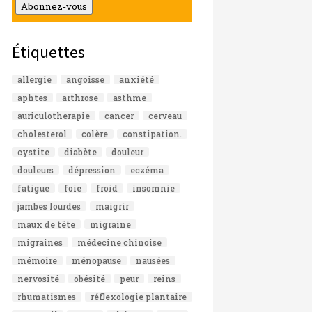
mail
Abonnez-vous
Étiquettes
allergie
angoisse
anxiété
aphtes
arthrose
asthme
auriculotherapie
cancer
cerveau
cholesterol
colère
constipation.
cystite
diabète
douleur
douleurs
dépression
eczéma
fatigue
foie
froid
insomnie
jambes lourdes
maigrir
maux de tête
migraine
migraines
médecine chinoise
mémoire
ménopause
nausées
nervosité
obésité
peur
reins
rhumatismes
réflexologie plantaire