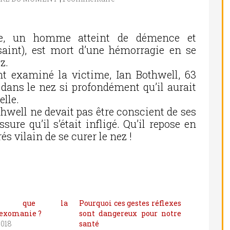
re, un homme atteint de démence et
 saint), est mort d’une hémorragie en se
z.
nt examiné la victime, Ian Bothwell, 63
t dans le nez si profondément qu’il aurait
lle.
thwell ne devait pas être conscient de ses
ssure qu’il s’était infligé. Qu’il repose en
rés vilain de se curer le nez !
t-ce que la
Pourquoi ces gestes réflexes
lexomanie ?
sont dangereux pour notre
2018
santé