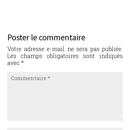
a
w
n
m
ar
c
it
k
ai
ta
e
te
e
l
g
b
r
dI
er
Poster le commentaire
o
n
o
Votre adresse e-mail ne sera pas publiée.
Les champs obligatoires sont indiqués
k
avec
*