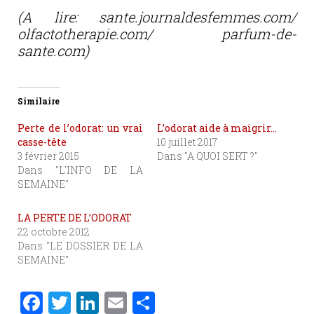
(A lire: sante.journaldesfemmes.com/
olfactotherapie.com/ parfum-de-
sante.com)
Similaire
Perte de l’odorat: un vrai
L’odorat aide à maigrir…
casse-tête
10 juillet 2017
3 février 2015
Dans "A QUOI SERT ?"
Dans "L'INFO DE LA
SEMAINE"
LA PERTE DE L’ODORAT
22 octobre 2012
Dans "LE DOSSIER DE LA
SEMAINE"
F
T
Li
E
P