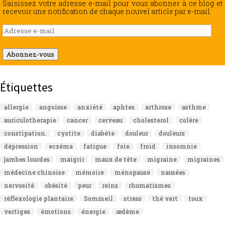
Saisissez votre adresse e-mail pour vous abonner à ce blog et
recevoir une notification de chaque nouvel article par e-mail.
Adresse
e-
mail
Abonnez-vous
Étiquettes
allergie
angoisse
anxiété
aphtes
arthrose
asthme
auriculotherapie
cancer
cerveau
cholesterol
colère
constipation.
cystite
diabète
douleur
douleurs
dépression
eczéma
fatigue
foie
froid
insomnie
jambes lourdes
maigrir
maux de tête
migraine
migraines
médecine chinoise
mémoire
ménopause
nausées
nervosité
obésité
peur
reins
rhumatismes
réflexologie plantaire
Sommeil
stress
thé vert
toux
vertiges
émotions
énergie
œdème