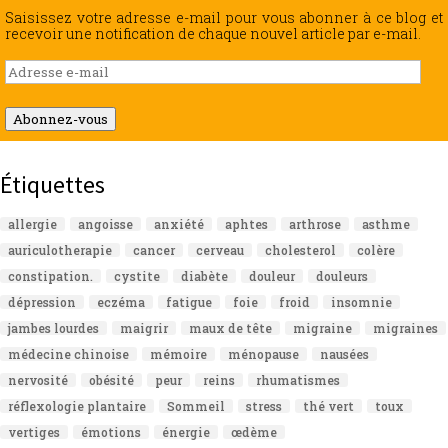
Saisissez votre adresse e-mail pour vous abonner à ce blog et
recevoir une notification de chaque nouvel article par e-mail.
Adresse
e-
mail
Abonnez-vous
Étiquettes
allergie
angoisse
anxiété
aphtes
arthrose
asthme
auriculotherapie
cancer
cerveau
cholesterol
colère
constipation.
cystite
diabète
douleur
douleurs
dépression
eczéma
fatigue
foie
froid
insomnie
jambes lourdes
maigrir
maux de tête
migraine
migraines
médecine chinoise
mémoire
ménopause
nausées
nervosité
obésité
peur
reins
rhumatismes
réflexologie plantaire
Sommeil
stress
thé vert
toux
vertiges
émotions
énergie
œdème