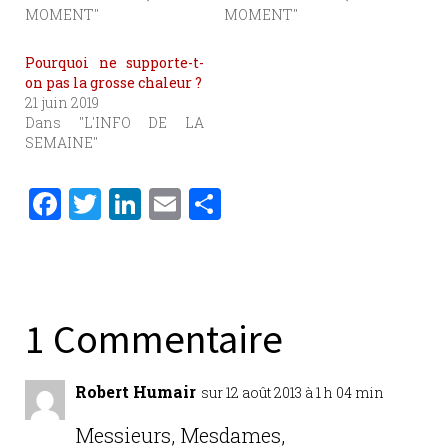
MOMENT"
MOMENT"
Pourquoi ne supporte-t-
on pas la grosse chaleur ?
21 juin 2019
Dans "L'INFO DE LA
SEMAINE"
F
T
Li
E
P
a
w
n
m
ar
c
it
k
ai
ta
e
te
e
l
g
b
r
dI
er
1 Commentaire
o
n
o
Robert Humair
sur 12 août 2013 à 1 h 04 min
k
Messieurs, Mesdames,