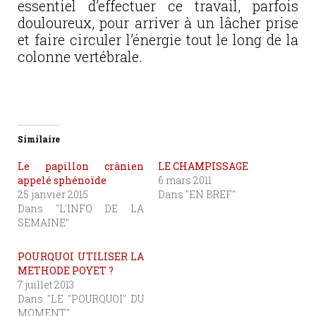
essentiel d’effectuer ce travail, parfois
douloureux, pour arriver à un lâcher prise
et faire circuler l’énergie tout le long de la
colonne vertébrale.
Similaire
Le papillon crânien
LE CHAMPISSAGE
appelé sphénoïde
6 mars 2011
25 janvier 2015
Dans "EN BREF"
Dans "L'INFO DE LA
SEMAINE"
POURQUOI UTILISER LA
METHODE POYET ?
7 juillet 2013
Dans "LE "POURQUOI" DU
MOMENT"