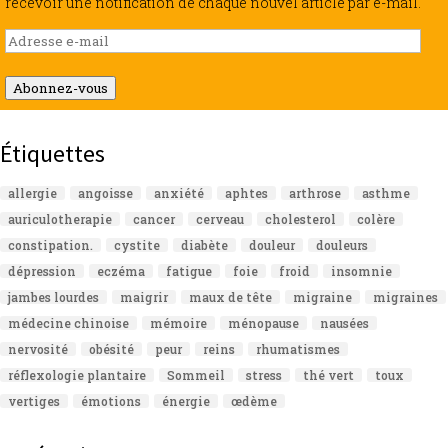
recevoir une notification de chaque nouvel article par e-mail.
Adresse
e-
mail
Abonnez-vous
Étiquettes
allergie
angoisse
anxiété
aphtes
arthrose
asthme
auriculotherapie
cancer
cerveau
cholesterol
colère
constipation.
cystite
diabète
douleur
douleurs
dépression
eczéma
fatigue
foie
froid
insomnie
jambes lourdes
maigrir
maux de tête
migraine
migraines
médecine chinoise
mémoire
ménopause
nausées
nervosité
obésité
peur
reins
rhumatismes
réflexologie plantaire
Sommeil
stress
thé vert
toux
vertiges
émotions
énergie
œdème