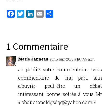
F
T
Li
E
P
a
w
n
m
ar
c
it
k
ai
ta
e
te
e
l
g
b
r
dI
er
1 Commentaire
o
n
o
Marie Janneau
sur 17 juin 2018 à 19 h 35 min
k
Je publie votre commentaire, sans
commentaire de ma part, afin
d’ouvrir peut-être un débat
intéressant, bonne soirée à vous Mr
« charlatansfdgsdgg@yahoo.com »