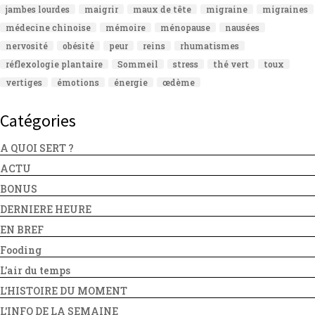
jambes lourdes
maigrir
maux de tête
migraine
migraines
médecine chinoise
mémoire
ménopause
nausées
nervosité
obésité
peur
reins
rhumatismes
réflexologie plantaire
Sommeil
stress
thé vert
toux
vertiges
émotions
énergie
œdème
Catégories
A QUOI SERT ?
ACTU
BONUS
DERNIERE HEURE
EN BREF
Fooding
L'air du temps
L'HISTOIRE DU MOMENT
L'INFO DE LA SEMAINE