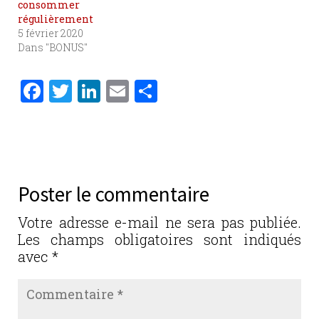
consommer
régulièrement
5 février 2020
Dans "BONUS"
F
T
Li
E
P
a
w
n
m
ar
c
it
k
ai
ta
e
te
e
l
g
b
r
dI
er
Poster le commentaire
o
n
o
Votre adresse e-mail ne sera pas publiée.
Les champs obligatoires sont indiqués
k
avec
*