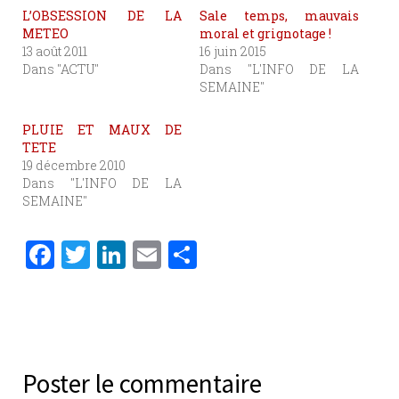
L’OBSESSION DE LA
Sale temps, mauvais
METEO
moral et grignotage !
13 août 2011
16 juin 2015
Dans "ACTU"
Dans "L'INFO DE LA
SEMAINE"
PLUIE ET MAUX DE
TETE
19 décembre 2010
Dans "L'INFO DE LA
SEMAINE"
F
T
Li
E
P
a
w
n
m
ar
c
it
k
ai
ta
e
te
e
l
g
b
r
dI
er
Poster le commentaire
o
n