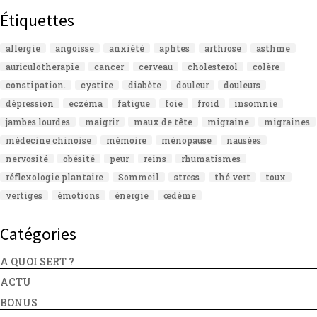
Étiquettes
allergie
angoisse
anxiété
aphtes
arthrose
asthme
auriculotherapie
cancer
cerveau
cholesterol
colère
constipation.
cystite
diabète
douleur
douleurs
dépression
eczéma
fatigue
foie
froid
insomnie
jambes lourdes
maigrir
maux de tête
migraine
migraines
médecine chinoise
mémoire
ménopause
nausées
nervosité
obésité
peur
reins
rhumatismes
réflexologie plantaire
Sommeil
stress
thé vert
toux
vertiges
émotions
énergie
œdème
Catégories
A QUOI SERT ?
ACTU
BONUS