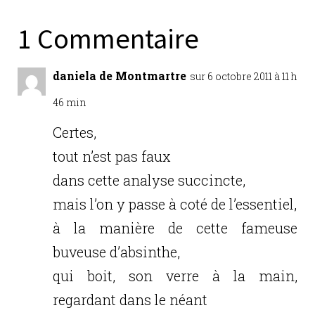
e
te
e
l
g
b
r
dI
er
1 Commentaire
o
n
o
daniela de Montmartre
sur 6 octobre 2011 à 11 h
k
46 min
Certes,
tout n’est pas faux
dans cette analyse succincte,
mais l’on y passe à coté de l’essentiel,
à la manière de cette fameuse
buveuse d’absinthe,
qui boit, son verre à la main,
regardant dans le néant