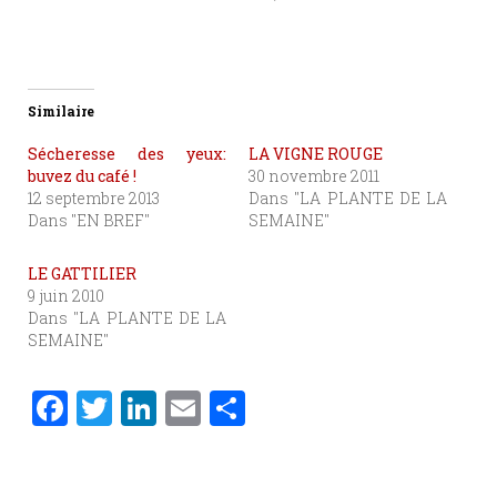
Similaire
Sécheresse des yeux:
LA VIGNE ROUGE
buvez du café !
30 novembre 2011
12 septembre 2013
Dans "LA PLANTE DE LA
Dans "EN BREF"
SEMAINE"
LE GATTILIER
9 juin 2010
Dans "LA PLANTE DE LA
SEMAINE"
F
T
Li
E
P
a
w
n
m
ar
c
it
k
ai
ta