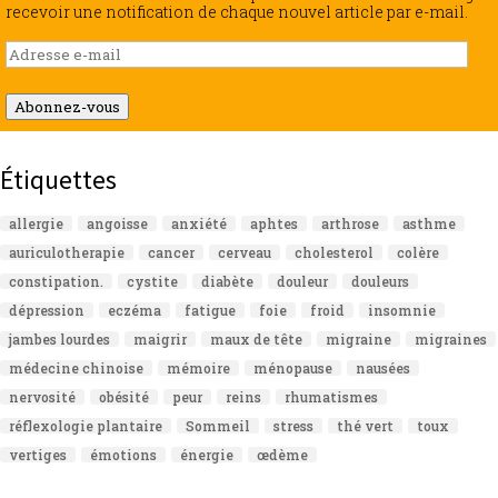
recevoir une notification de chaque nouvel article par e-mail.
Adresse
e-
mail
Abonnez-vous
Étiquettes
allergie
angoisse
anxiété
aphtes
arthrose
asthme
auriculotherapie
cancer
cerveau
cholesterol
colère
constipation.
cystite
diabète
douleur
douleurs
dépression
eczéma
fatigue
foie
froid
insomnie
jambes lourdes
maigrir
maux de tête
migraine
migraines
médecine chinoise
mémoire
ménopause
nausées
nervosité
obésité
peur
reins
rhumatismes
réflexologie plantaire
Sommeil
stress
thé vert
toux
vertiges
émotions
énergie
œdème