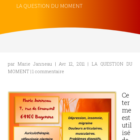
LA QUESTION DU MOMENT
par
Marie Janneau
|
Avr 12, 2011
|
LA QUESTION DU
MOMENT
|
1 commentaire
Ce
ter
me
est
util
isé