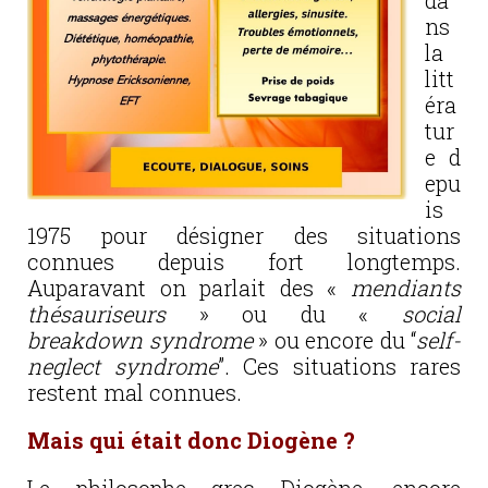
da
ns
la
litt
éra
tur
e d
epu
is
1975 pour désigner des situations
connues depuis fort longtemps.
Auparavant on parlait des «
mendiants
thésauriseurs
» ou du «
social
breakdown syndrome
» ou encore du “
self-
neglect syndrome
”. Ces situations rares
restent mal connues.
Mais qui était donc Diogène ?