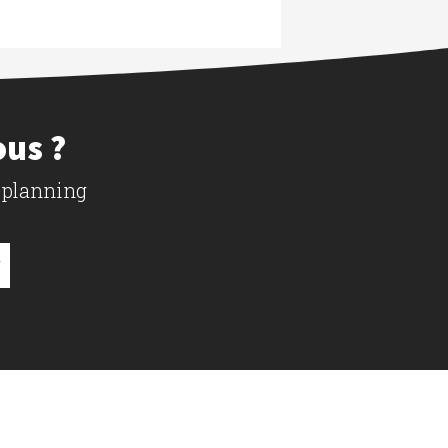
ous ?
 planning