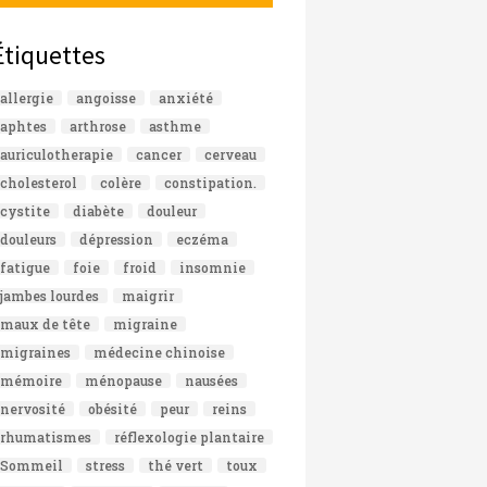
Étiquettes
allergie
angoisse
anxiété
aphtes
arthrose
asthme
auriculotherapie
cancer
cerveau
cholesterol
colère
constipation.
cystite
diabète
douleur
douleurs
dépression
eczéma
fatigue
foie
froid
insomnie
jambes lourdes
maigrir
maux de tête
migraine
migraines
médecine chinoise
mémoire
ménopause
nausées
nervosité
obésité
peur
reins
rhumatismes
réflexologie plantaire
Sommeil
stress
thé vert
toux