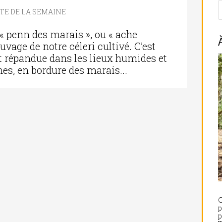
TE DE LA SEMAINE
 « penn des marais », ou « ache
vage de notre céleri cultivé. C’est
t répandue dans les lieux humides et
s, en bordure des marais...
C
p