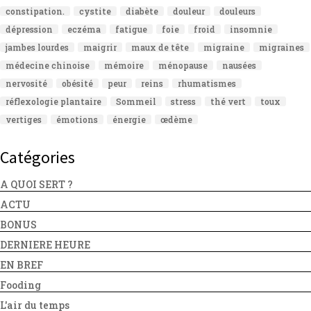
constipation.
cystite
diabète
douleur
douleurs
dépression
eczéma
fatigue
foie
froid
insomnie
jambes lourdes
maigrir
maux de tête
migraine
migraines
médecine chinoise
mémoire
ménopause
nausées
nervosité
obésité
peur
reins
rhumatismes
réflexologie plantaire
Sommeil
stress
thé vert
toux
vertiges
émotions
énergie
œdème
Catégories
A QUOI SERT ?
ACTU
BONUS
DERNIERE HEURE
EN BREF
Fooding
L'air du temps