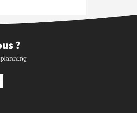
ous ?
 planning