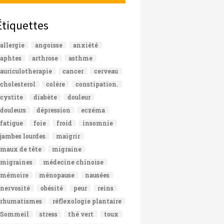
Étiquettes
allergie
angoisse
anxiété
aphtes
arthrose
asthme
auriculotherapie
cancer
cerveau
cholesterol
colère
constipation.
cystite
diabète
douleur
douleurs
dépression
eczéma
fatigue
foie
froid
insomnie
jambes lourdes
maigrir
maux de tête
migraine
migraines
médecine chinoise
mémoire
ménopause
nausées
nervosité
obésité
peur
reins
rhumatismes
réflexologie plantaire
Sommeil
stress
thé vert
toux