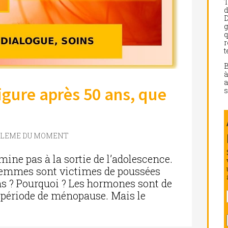
d
D
g
q
r
t
a
igure après 50 ans, que
s
BLEME DU MOMENT
mine pas à la sortie de l’adolescence.
femmes sont victimes de poussées
ans ? Pourquoi ? Les hormones sont de
 période de ménopause. Mais le