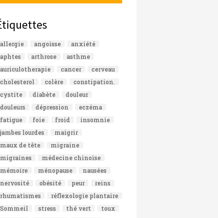
Étiquettes
allergie
angoisse
anxiété
aphtes
arthrose
asthme
auriculotherapie
cancer
cerveau
cholesterol
colère
constipation.
cystite
diabète
douleur
douleurs
dépression
eczéma
fatigue
foie
froid
insomnie
jambes lourdes
maigrir
maux de tête
migraine
migraines
médecine chinoise
mémoire
ménopause
nausées
nervosité
obésité
peur
reins
rhumatismes
réflexologie plantaire
Sommeil
stress
thé vert
toux