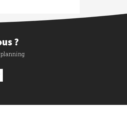
ous ?
 planning