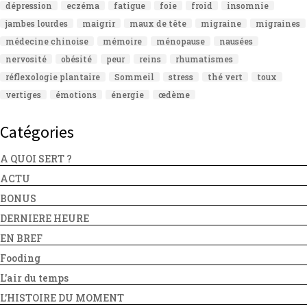
dépression
eczéma
fatigue
foie
froid
insomnie
jambes lourdes
maigrir
maux de tête
migraine
migraines
médecine chinoise
mémoire
ménopause
nausées
nervosité
obésité
peur
reins
rhumatismes
réflexologie plantaire
Sommeil
stress
thé vert
toux
vertiges
émotions
énergie
œdème
Catégories
A QUOI SERT ?
ACTU
BONUS
DERNIERE HEURE
EN BREF
Fooding
L'air du temps
L'HISTOIRE DU MOMENT