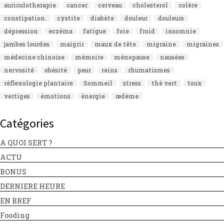
auriculotherapie
cancer
cerveau
cholesterol
colère
constipation.
cystite
diabète
douleur
douleurs
dépression
eczéma
fatigue
foie
froid
insomnie
jambes lourdes
maigrir
maux de tête
migraine
migraines
médecine chinoise
mémoire
ménopause
nausées
nervosité
obésité
peur
reins
rhumatismes
réflexologie plantaire
Sommeil
stress
thé vert
toux
vertiges
émotions
énergie
œdème
Catégories
A QUOI SERT ?
ACTU
BONUS
DERNIERE HEURE
EN BREF
Fooding