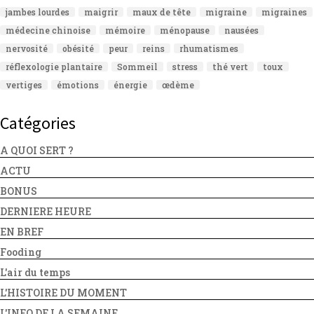
jambes lourdes
maigrir
maux de tête
migraine
migraines
médecine chinoise
mémoire
ménopause
nausées
nervosité
obésité
peur
reins
rhumatismes
réflexologie plantaire
Sommeil
stress
thé vert
toux
vertiges
émotions
énergie
œdème
Catégories
A QUOI SERT ?
ACTU
BONUS
DERNIERE HEURE
EN BREF
Fooding
L'air du temps
L'HISTOIRE DU MOMENT
L'INFO DE LA SEMAINE