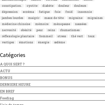
constipation.
cystite
diabète
douleur
douleurs
dépression
eczéma
fatigue
foie
froid
insomnie
jambes lourdes
maigrir
maux de tête
migraine
migraines
médecine chinoise
mémoire
ménopause
nausées
nervosité
obésité
peur
reins
rhumatismes
réflexologie plantaire
Sommeil
stress
thé vert
toux
vertiges
émotions
énergie
œdème
Catégories
A QUOI SERT ?
ACTU
BONUS
DERNIERE HEURE
EN BREF
Fooding
L'air du temps