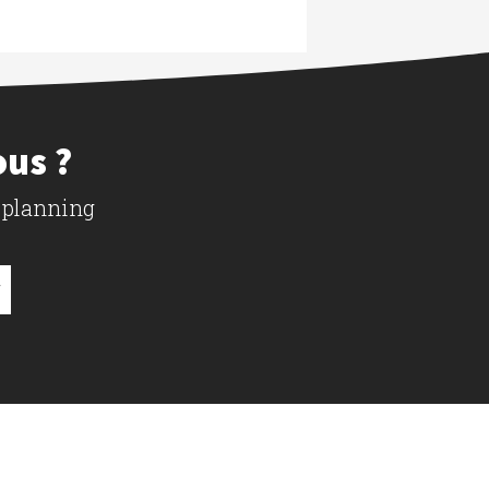
ous ?
 planning