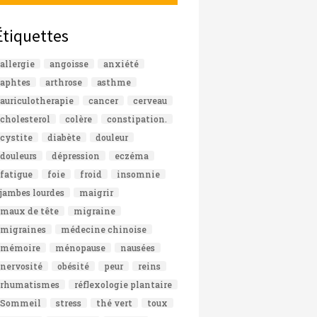
Étiquettes
allergie
angoisse
anxiété
aphtes
arthrose
asthme
auriculotherapie
cancer
cerveau
cholesterol
colère
constipation.
cystite
diabète
douleur
douleurs
dépression
eczéma
fatigue
foie
froid
insomnie
jambes lourdes
maigrir
maux de tête
migraine
migraines
médecine chinoise
mémoire
ménopause
nausées
nervosité
obésité
peur
reins
rhumatismes
réflexologie plantaire
Sommeil
stress
thé vert
toux