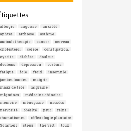
Étiquettes
allergie
angoisse
anxiété
aphtes
arthrose
asthme
auriculotherapie
cancer
cerveau
cholesterol
colère
constipation.
cystite
diabète
douleur
douleurs
dépression
eczéma
fatigue
foie
froid
insomnie
jambes lourdes
maigrir
maux de tête
migraine
migraines
médecine chinoise
mémoire
ménopause
nausées
nervosité
obésité
peur
reins
rhumatismes
réflexologie plantaire
Sommeil
stress
thé vert
toux