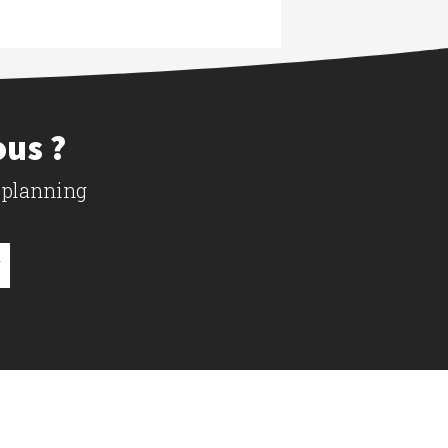
ous ?
 planning