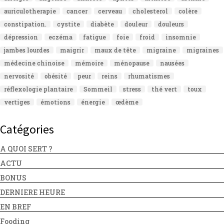
auriculotherapie
cancer
cerveau
cholesterol
colère
constipation.
cystite
diabète
douleur
douleurs
dépression
eczéma
fatigue
foie
froid
insomnie
jambes lourdes
maigrir
maux de tête
migraine
migraines
médecine chinoise
mémoire
ménopause
nausées
nervosité
obésité
peur
reins
rhumatismes
réflexologie plantaire
Sommeil
stress
thé vert
toux
vertiges
émotions
énergie
œdème
Catégories
A QUOI SERT ?
ACTU
BONUS
DERNIERE HEURE
EN BREF
Fooding