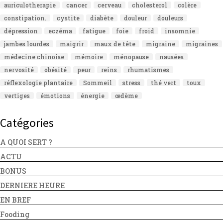
auriculotherapie
cancer
cerveau
cholesterol
colère
constipation.
cystite
diabète
douleur
douleurs
dépression
eczéma
fatigue
foie
froid
insomnie
jambes lourdes
maigrir
maux de tête
migraine
migraines
médecine chinoise
mémoire
ménopause
nausées
nervosité
obésité
peur
reins
rhumatismes
réflexologie plantaire
Sommeil
stress
thé vert
toux
vertiges
émotions
énergie
œdème
Catégories
A QUOI SERT ?
ACTU
BONUS
DERNIERE HEURE
EN BREF
Fooding